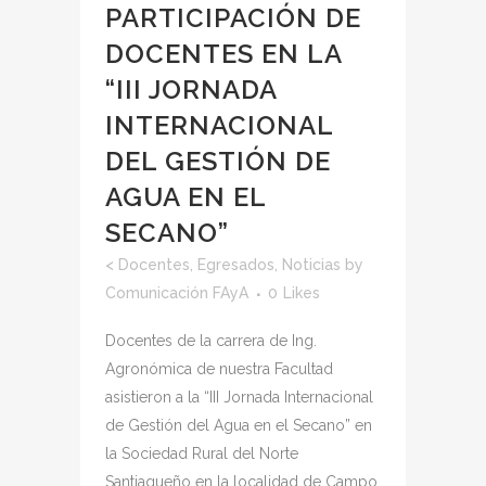
PARTICIPACIÓN DE
DOCENTES EN LA
“III JORNADA
INTERNACIONAL
DEL GESTIÓN DE
AGUA EN EL
SECANO”
<
Docentes
,
Egresados
,
Noticias
by
Comunicación FAyA
0
Likes
Docentes de la carrera de Ing.
Agronómica de nuestra Facultad
asistieron a la “III Jornada Internacional
de Gestión del Agua en el Secano” en
la Sociedad Rural del Norte
Santiagueño en la localidad de Campo