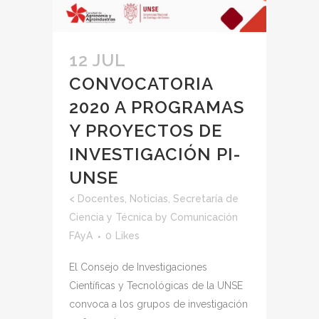
12 JUL
CONVOCATORIA
2020 A PROGRAMAS
Y PROYECTOS DE
INVESTIGACIÓN PI-
UNSE
<
Docentes
,
Noticias
,
Secretaría de
Ciencia y Técnica
by
Comunicación
FAyA
0
Likes
El Consejo de Investigaciones
Científicas y Tecnológicas de la UNSE
convoca a los grupos de investigación