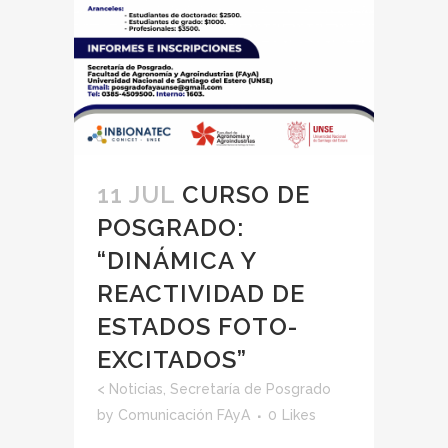
11 JUL
CURSO DE
POSGRADO:
“DINÁMICA Y
REACTIVIDAD DE
ESTADOS FOTO-
EXCITADOS”
<
Noticias
,
Secretaría de Posgrado
by
Comunicación FAyA
0
Likes