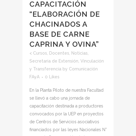
CAPACITACIÓN
“ELABORACIÓN DE
CHACINADOS A
BASE DE CARNE
CAPRINA Y OVINA”
<
Cursos
,
Docentes
,
Noticias
,
Secretaria de Extensión, Vinculación
y Transferencia
by
Comunicación
FAyA
0
Likes
En la Planta Piloto de nuestra Facultad
se llevó a cabo una jornada de
capacitación destinada a productores
convocados por la UEP en proyectos
de Centros de Servicios asociativos
financiados por las leyes Nacionales N°