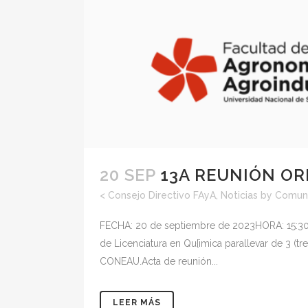
20 SEP
13A REUNIÓN OR
<
Consejo Directivo FAyA
,
Noticias
by
Comuni
FECHA: 20 de septiembre de 2023HORA: 15:30L
de Licenciatura en Qu{imica parallevar de 3 (t
CONEAU.Acta de reunión...
LEER MÁS