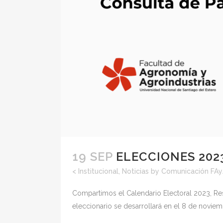
19 SEP
ELECCIONES 2023
<
Institucional
,
Noticias
by
Comunicación FA
Compartimos el Calendario Electoral 2023, Re
eleccionario se desarrollará en el 8 de noviem