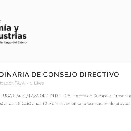
DINARIA DE CONSEJO DIRECTIVO
cación FAyA
0
Likes
UGAR: Aula 7 FAyA ORDEN DEL DIA Informe de Decana1.1. Presentaci
res) años a 6 (seis) años.1.2. Formalización de presentación de proye