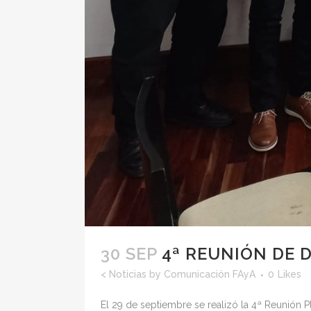
30 SEP
4ª REUNIÓN DE 
<
Noticias
by
Comunicación FAyA
0
Likes
El 29 de septiembre se realizó la 4ª Reunión P