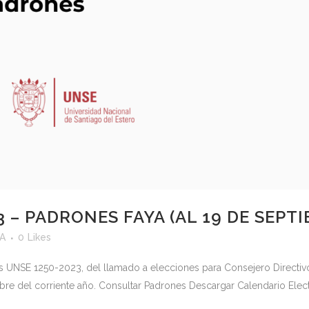
 – PADRONES FAYA (AL 19 DE SEPT
yA
0
Likes
s UNSE 1250-2023, del llamado a elecciones para Consejero Directivo
bre del corriente año. Consultar Padrones Descargar Calendario Electo