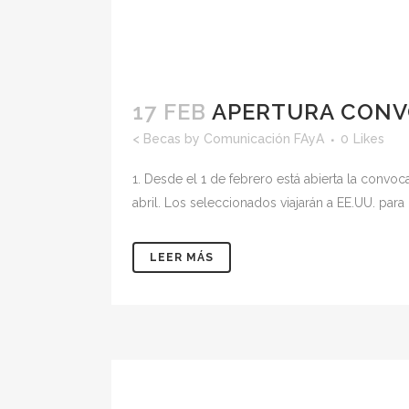
17 FEB
APERTURA CONV
<
Becas
by
Comunicación FAyA
0
Likes
1. Desde el 1 de febrero está abierta la convo
abril. Los seleccionados viajarán a EE.UU. p
LEER MÁS