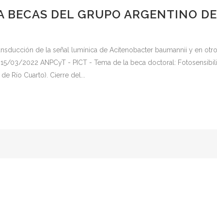
A BECAS DEL GRUPO ARGENTINO DE
ansducción de la señal lumínica de Acitenobacter baumannii y en ot
o: 15/03/2022 ANPCyT - PICT - Tema de la beca doctoral: Fotosensibi
e Río Cuarto). Cierre del...