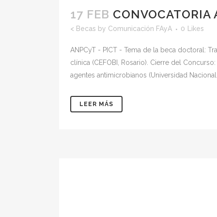
17 FEB
CONVOCATORIA 
<
Becas
by
Comunicación FAyA
0
Likes
ANPCyT - PICT - Tema de la beca doctoral: Tr
clínica (CEFOBI, Rosario). Cierre del Concurs
agentes antimicrobianos (Universidad Nacional d
LEER MÁS