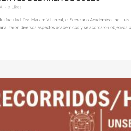
yA
0
Likes
ra facultad, Dra. Myriam Villarreal, el Secretario Académico, Ing. Lui
 analizaron diversos aspectos académicos y se acordaron objetivos pa