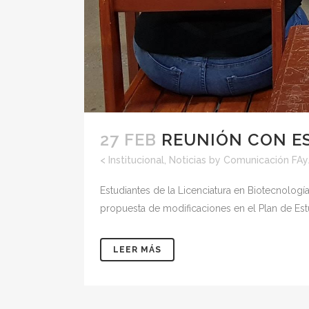
27 FEB
REUNIÓN CON E
<
Institucional
,
Noticias
by
Comunicación FA
Estudiantes de la Licenciatura en Biotecnología
propuesta de modificaciones en el Plan de Estu
LEER MÁS