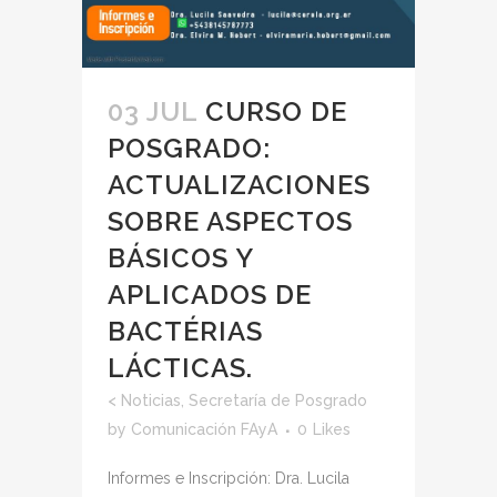
03 JUL
CURSO DE
POSGRADO:
ACTUALIZACIONES
SOBRE ASPECTOS
BÁSICOS Y
APLICADOS DE
BACTÉRIAS
LÁCTICAS.
<
Noticias
,
Secretaría de Posgrado
by
Comunicación FAyA
0
Likes
Informes e Inscripción: Dra. Lucila