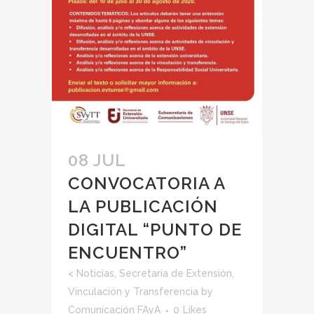
08 JUL
CONVOCATORIA A
LA PUBLICACIÓN
DIGITAL “PUNTO DE
ENCUENTRO”
<
Noticias
,
Secretaria de Extensión,
Vinculación y Transferencia
by
Comunicación FAyA
0
Likes