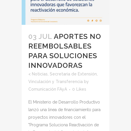
03 JUL
APORTES NO
REEMBOLSABLES
PARA SOLUCIONES
INNOVADORAS
<
Noticias
,
Secretaria de Extensión,
Vinculación y Transferencia
by
Comunicación FAyA
0
Likes
El Ministerio de Desarrollo Productivo
lanzó una línea de financiamiento para
proyectos innovadores con el
"Programa Soluciona Reactivación de