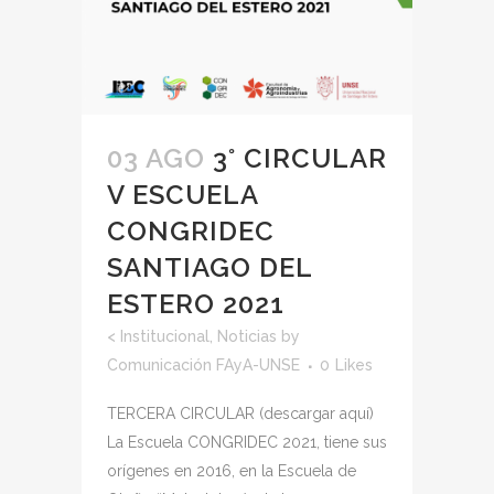
03 AGO
3° CIRCULAR
V ESCUELA
CONGRIDEC
SANTIAGO DEL
ESTERO 2021
<
Institucional
,
Noticias
by
Comunicación FAyA-UNSE
0
Likes
TERCERA CIRCULAR (descargar aquí)
La Escuela CONGRIDEC 2021, tiene sus
orígenes en 2016, en la Escuela de