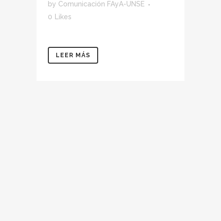
by
Comunicación FAyA-UNSE
0
Likes
LEER MÁS