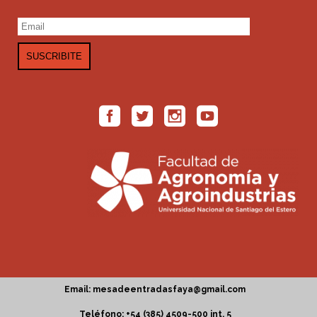
Email: mesadeentradasfaya@gmail.com
Teléfono: +54 (385) 4509-500 int. 5