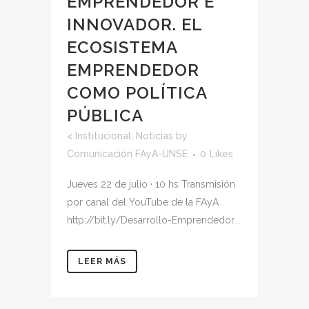
EMPRENDEDOR E
INNOVADOR. EL
ECOSISTEMA
EMPRENDEDOR
COMO POLÍTICA
PÚBLICA
<
Institucional
,
Noticias
by
Comunicación FAyA-UNSE
0
Likes
Jueves 22 de julio · 10 hs Transmisión
por canal del YouTube de la FAyA
http://bit.ly/Desarrollo-Emprendedor...
LEER MÁS