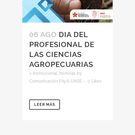
06 AGO
DIA DEL
PROFESIONAL DE
LAS CIENCIAS
AGROPECUARIAS
<
Institucional
,
Noticias
by
Comunicación FAyA-UNSE
0
Likes
LEER MÁS