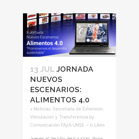
13 JUL
JORNADA
NUEVOS
ESCENARIOS:
ALIMENTOS 4.0
<
Noticias
,
Secretaria de Extensión,
Vinculación y Transferencia
by
Comunicación FAyA-UNSE
0
Likes
Jueves 15 de julio de 9 a 17 hs. (hora