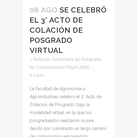
06 AGO
SE CELEBRÓ
EL 3° ACTO DE
COLACIÓN DE
POSGRADO
VIRTUAL
<
Noticias
,
Secretaría de Posgrado
by
Comunicación FAyA-UNSE
0
Likes
La Facultad de Agronomía y
Agroindustrias celebró el 3° Acto de
Colación de Posgrado, bajo la
modalidad virtual, en la que los
posgraduados realizaron su jura,
dando por culminado un largo camino
de compromiso emprendido.