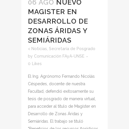
06 AGO
NUEVO
MAGISTER EN
DESARROLLO DE
ZONAS ÁRIDAS Y
SEMIÁRIDAS
<
Noticias
,
Secretaría de Posgrado
by
Comunicación FAyA-UNSE
0
Likes
El Ing. Agrónomo Fernando Nicolás
Céspedes, docente de nuestra
Facultad, defendió exitosamente su
tesis de posgrado de manera virtual,
para acceder al título de Magíster en
Desarrollo de Zonas Áridas y
Semiáridas. El trabajo se tituló
"Beneficios de los recursos florísticos