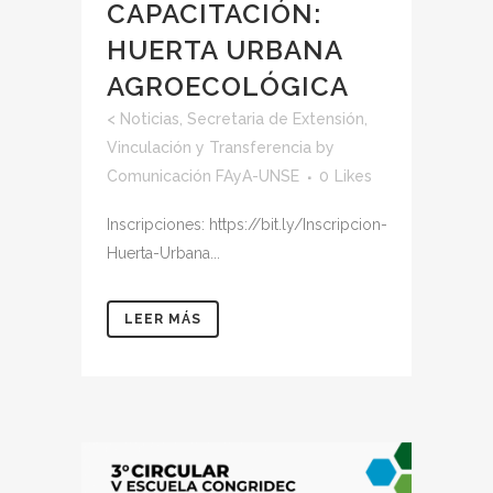
CAPACITACIÓN:
HUERTA URBANA
AGROECOLÓGICA
<
Noticias
,
Secretaria de Extensión,
Vinculación y Transferencia
by
Comunicación FAyA-UNSE
0
Likes
Inscripciones: https://bit.ly/Inscripcion-
Huerta-Urbana...
LEER MÁS