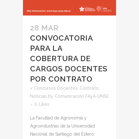
28 MAR
CONVOCATORIA
PARA LA
COBERTURA DE
CARGOS DOCENTES
POR CONTRATO
<
Concursos Docentes
,
Contrato
,
Noticias
by
Comunicación FAyA-UNSE
0
Likes
La Facultad de Agronomía y
Agroindustrias de la Universidad
Nacional de Santiago del Estero