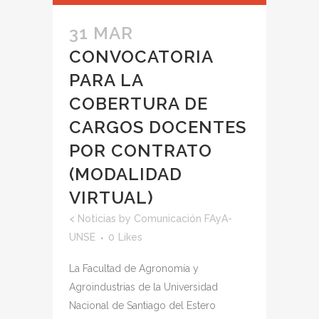
31 MAR
CONVOCATORIA
PARA LA
COBERTURA DE
CARGOS DOCENTES
POR CONTRATO
(MODALIDAD
VIRTUAL)
<
Noticias
by
Comunicación FAyA-
UNSE
0
Likes
La Facultad de Agronomía y
Agroindustrias de la Universidad
Nacional de Santiago del Estero