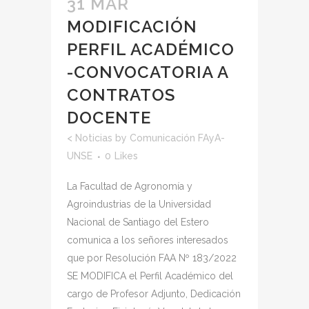
31 MAR
MODIFICACIÓN
PERFIL ACADÉMICO
-CONVOCATORIA A
CONTRATOS
DOCENTE
<
Noticias
by
Comunicación FAyA-
UNSE
0
Likes
La Facultad de Agronomía y
Agroindustrias de la Universidad
Nacional de Santiago del Estero
comunica a los señores interesados
que por Resolución FAA Nº 183/2022
SE MODIFICA el Perfil Académico del
cargo de Profesor Adjunto, Dedicación