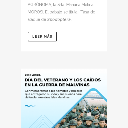
AGRÓNOMA, la Srta. Mariana Melina
MOROSI. El trabajo se titula: “Tasa de
ataque de 𝘚𝘱𝘰𝘥𝘰𝘱𝘵𝘦𝘳𝘢...
LEER MÁS