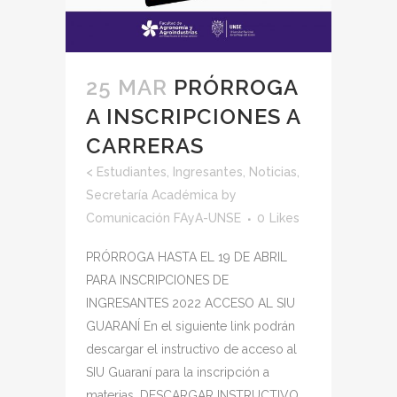
25 MAR
PRÓRROGA
A INSCRIPCIONES A
CARRERAS
<
Estudiantes
,
Ingresantes
,
Noticias
,
Secretaría Académica
by
Comunicación FAyA-UNSE
0
Likes
PRÓRROGA HASTA EL 19 DE ABRIL
PARA INSCRIPCIONES DE
INGRESANTES 2022 ACCESO AL SIU
GUARANÍ En el siguiente link podrán
descargar el instructivo de acceso al
SIU Guaraní para la inscripción a
materias. DESCARGAR INSTRUCTIVO