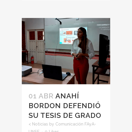
01 ABR
ANAHÍ
BORDON DEFENDIÓ
SU TESIS DE GRADO
<
Noticias
by
Comunicación FAyA-
UNSE
0
Likes