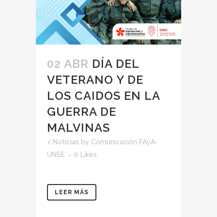
02 ABR
DÍA DEL
VETERANO Y DE
LOS CAIDOS EN LA
GUERRA DE
MALVINAS
<
Noticias
by
Comunicación FAyA-
UNSE
0
Likes
LEER MÁS