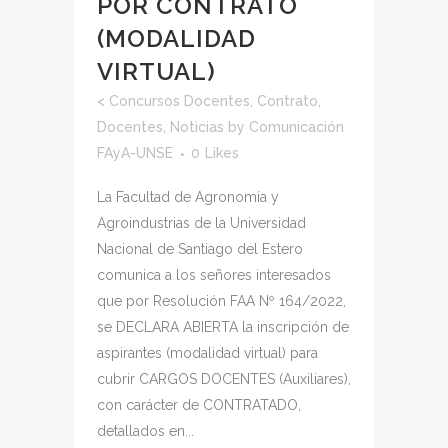
POR CONTRATO
(MODALIDAD
VIRTUAL)
<
Concursos Docentes
,
Contrato
,
Docentes
,
Noticias
by
Comunicación
FAyA-UNSE
0
Likes
La Facultad de Agronomía y
Agroindustrias de la Universidad
Nacional de Santiago del Estero
comunica a los señores interesados
que por Resolución FAA Nº 164/2022,
se DECLARA ABIERTA la inscripción de
aspirantes (modalidad virtual) para
cubrir CARGOS DOCENTES (Auxiliares),
con carácter de CONTRATADO,
detallados en...