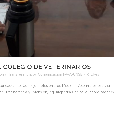
 COLEGIO DE VETERINARIOS
ión y Transferencia
by
Comunicación FAyA-UNSE
0
Likes
 autoridades del Consejo Profesional de Médicos Veterinarios estuvier
ón, Transferencia y Extensión, Ing. Alejandra Cenice, el coordinador 