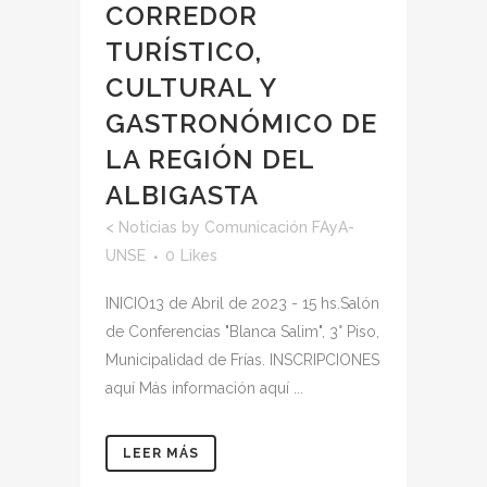
CORREDOR
TURÍSTICO,
CULTURAL Y
GASTRONÓMICO DE
LA REGIÓN DEL
ALBIGASTA
<
Noticias
by
Comunicación FAyA-
UNSE
0
Likes
INICIO13 de Abril de 2023 - 15 hs.Salón
de Conferencias "Blanca Salim", 3° Piso,
Municipalidad de Frías. INSCRIPCIONES
aquí Más información aquí ...
LEER MÁS