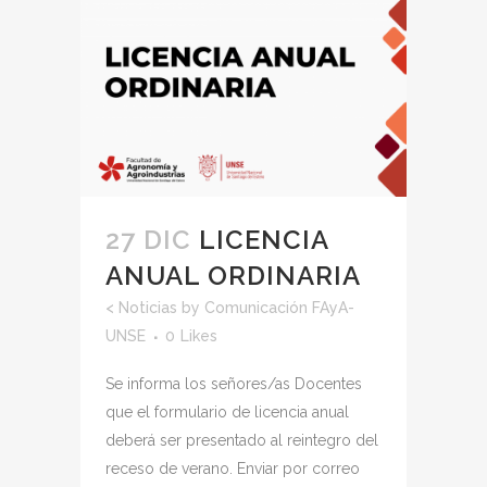
27 DIC
LICENCIA
ANUAL ORDINARIA
<
Noticias
by
Comunicación FAyA-
UNSE
0
Likes
Se informa los señores/as Docentes
que el formulario de licencia anual
deberá ser presentado al reintegro del
receso de verano. Enviar por correo