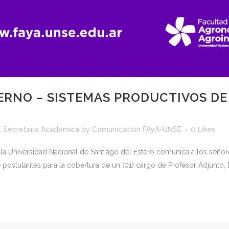
RNO – SISTEMAS PRODUCTIVOS DE
,
Secretaría Académica
by
Comunicación FAyA-UNSE
0
Likes
 la Universidad Nacional de Santiago del Estero comunica a los seño
 postulantes para la cobertura de un (01) cargo de Profesor Adjunto, 