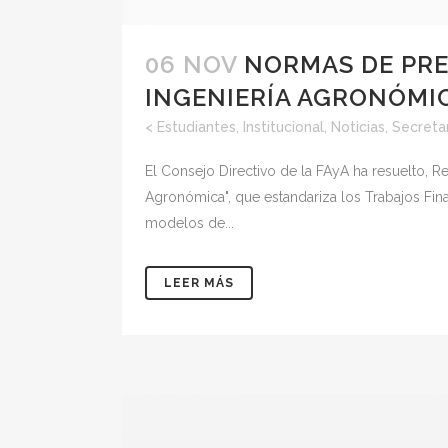
06 NOV
NORMAS DE PRE
INGENIERÍA AGRONÓMI
<
Estudiantes
,
Institucional
,
Noticias
,
Secreta
El Consejo Directivo de la FAyA ha resuelto, R
Agronómica", que estandariza los Trabajos Fina
modelos de...
LEER MÁS