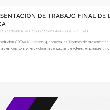
SENTACIÓN DE TRABAJO FINAL DE 
CA
ría Académica
by
Comunicación FAyA-UNSE
0
Likes
esolución CDFAA N° 162/2024, aprueba las "Normas de presentación de 
les en cuanto a su estructura organizativa, caracteres editoriales y n