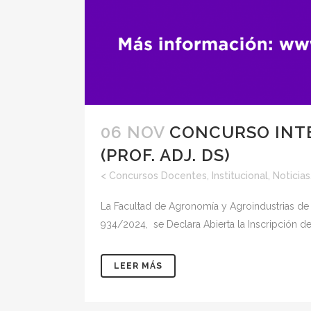
06 NOV
CONCURSO INTE
(PROF. ADJ. DS)
<
Concursos Docentes
,
Institucional
,
Noticias
La Facultad de Agronomía y Agroindustrias de
934/2024, se Declara Abierta la Inscripción de
LEER MÁS