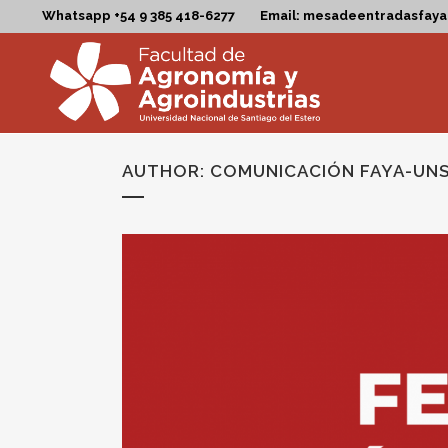
Whatsapp +54 9 385 418-6277
Email: mesadeentradasfay
AUTHOR: COMUNICACIÓN FAYA-UN