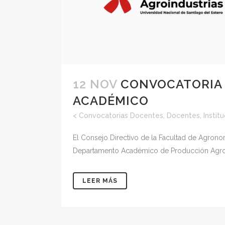
12 NOV
CONVOCATORIA 
ACADÉMICO
<
Convocatorias Docentes
,
Docentes
,
Instit
El Consejo Directivo de la Facultad de Agrono
Departamento Académico de Producción Agropecu
LEER MÁS