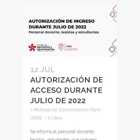
12 JUL
AUTORIZACIÓN DE
ACCESO DURANTE
JULIO DE 2022
<
Noticias
by
Comunicación FAyA-
UNSE
0
Likes
Se informa al personal docente,
tesistas, estudiantes que prevean