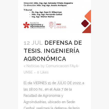
12 JUL
DEFENSA DE
TESIS. INGENIERÍA
AGRONÓMICA
<
Noticias
by
Comunicación FAyA-
UNSE
0
Likes
El día VIERNES 15 de JULIO DE 2022, a
las 18:00 hs., en el Aula 7 de la
Facultad de Agronomía y
Agroindustrias, ubicado en Sede
Central, realizará la defensa de tesis,