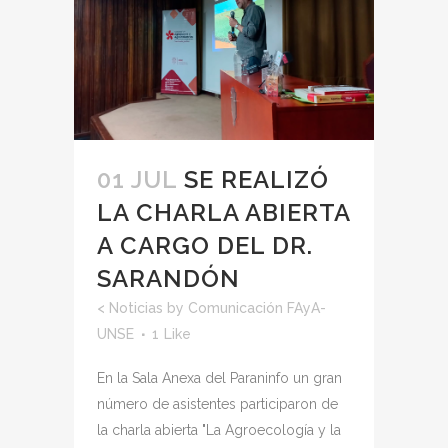
01 JUL
SE REALIZÓ
LA CHARLA ABIERTA
A CARGO DEL DR.
SARANDÓN
<
Noticias
by
Comunicación FAyA-
UNSE
1
Like
En la Sala Anexa del Paraninfo un gran
número de asistentes participaron de
la charla abierta "La Agroecología y la