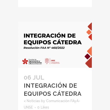
06 JUL
INTEGRACIÓN DE
EQUIPOS CÁTEDRA
<
Noticias
by
Comunicación FAyA-
UNSE
0
Likes