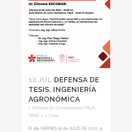
12 JUL
DEFENSA DE
TESIS. INGENIERÍA
AGRONÓMICA
<
Noticias
by
Comunicación FAyA-
UNSE
0
Likes
El día VIERNES 15 de JULIO DE 2022, a