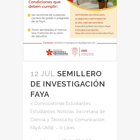
12 JUL
SEMILLERO
DE INVESTIGACIÓN
FAYA
<
Convocatorias Estudiantes
,
Estudiantes
,
Noticias
,
Secretaría de
Ciencia y Técnica
by
Comunicación
FAyA-UNSE
0
Likes