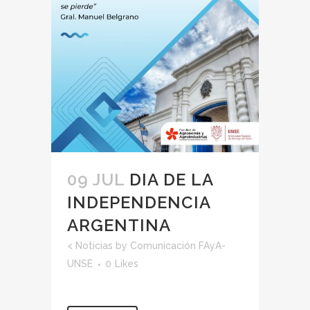
09 JUL
DIA DE LA
INDEPENDENCIA
ARGENTINA
<
Noticias
by
Comunicación FAyA-
UNSE
0
Likes