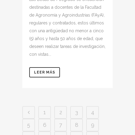
destinadas a docentes de la Facultad
de Agronomía y Agroindustrias (FAyA),
regulares y contratados, estos últimos
con una antigüedad no menor a cinco
(5) años y hasta 50 años de edad, que
deseen realizar tareas de investigación,
con vistas...
LEER MÁS
1
2
3
4
5
6
7
8
9