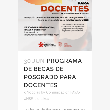
30 JUN
PROGRAMA
DE BECAS DE
POSGRADO PARA
DOCENTES
<
Noticias
by
Comunicación FAyA-
UNSE
0
Likes
Las Becas de Posgrado se encuentran