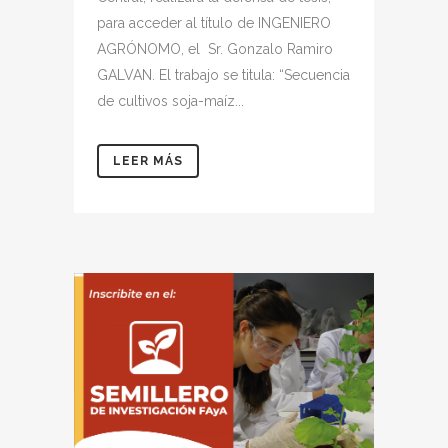
para acceder al título de INGENIERO
AGRÓNOMO, el Sr. Gonzalo Ramiro
GALVAN. El trabajo se titula: “Secuencia
de cultivos soja-maíz...
LEER MÁS