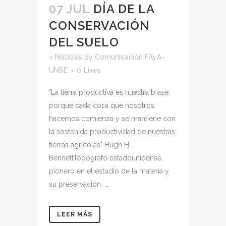
07 JUL
DÍA DE LA
CONSERVACIÓN
DEL SUELO
<
Noticias
by
Comunicación FAyA-
UNSE
0
Likes
"La tierra productiva es nuestra b ase,
porque cada cosa que nosotros
hacemos comienza y se mantiene con
la sostenida productividad de nuestras
tierras agrícolas" Hugh H.
BennettTopógrafo estadounidense,
pionero en el estudio de la materia y
su preservación. ...
LEER MÁS