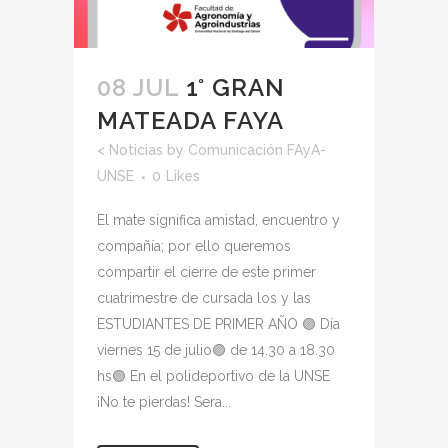
08 JUL
1° GRAN
MATEADA FAYA
<
Noticias
by
Comunicación FAyA-
UNSE
0
Likes
El mate significa amistad, encuentro y
compañía; por ello queremos
compartir el cierre de este primer
cuatrimestre de cursada los y las
ESTUDIANTES DE PRIMER AÑO 🟣 Día
viernes 15 de julio🟣 de 14.30 a 18.30
hs🟣 En el polideportivo de la UNSE
¡No te pierdas! Sera...