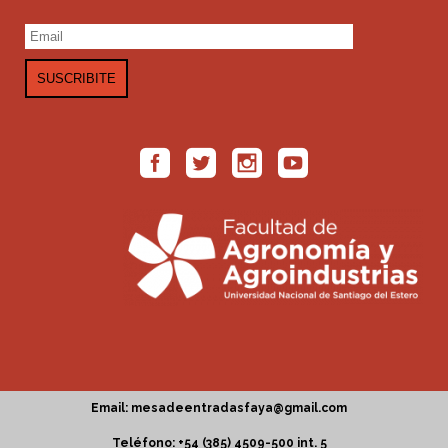
Email: mesadeentradasfaya@gmail.com
Teléfono: +54 (385) 4509-500 int. 5