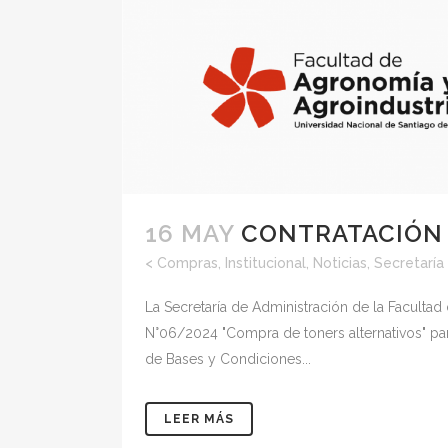
16 MAY
CONTRATACIÓN 
<
Compras
,
Institucional
,
Noticias
,
Secretaría
La Secretaría de Administración de la Facult
N°06/2024 "Compra de toners alternativos" par
de Bases y Condiciones...
LEER MÁS