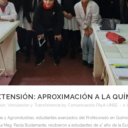
XTENSIÓN: APROXIMACIÓN A LA QU
ión, Vinculación y Transferencia
by
Comunicación FAyA-UNSE
0
ía y Agroindustrias, estudiantes avanzados del Profesorado en Químic
a Mag. Paola Bustamante, recibieron a estudiantes de 4° año de la Esc