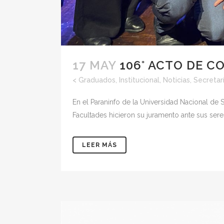
17 MAY
106° ACTO DE C
<
Graduados
,
Institucional
,
Noticias
,
Secretar
En el Paraninfo de la Universidad Nacional de 
Facultades hicieron su juramento ante sus seres
LEER MÁS