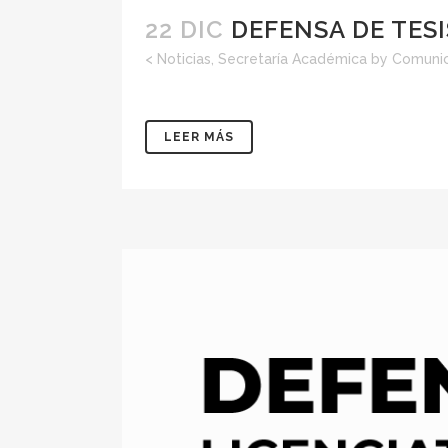
22 DIC
DEFENSA DE TES
<
Noticias
,
Secretaría Académica
by
Comunic
LEER MÁS