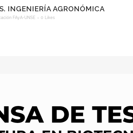
IS. INGENIERÍA AGRONÓMICA
ación FAyA-UNSE
0
Likes