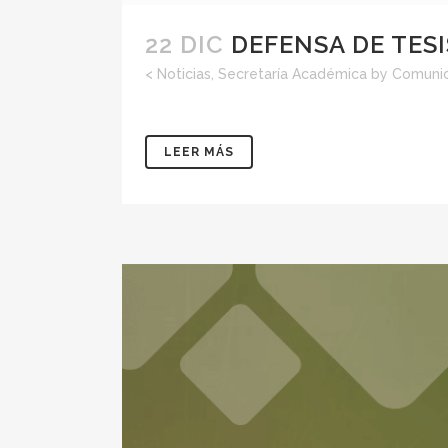
22 DIC
DEFENSA DE TES
<
Noticias
,
Secretaría Académica
by
Comunic
LEER MÁS