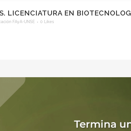
IS. LICENCIATURA EN BIOTECNOLOG
ación FAyA-UNSE
0
Likes