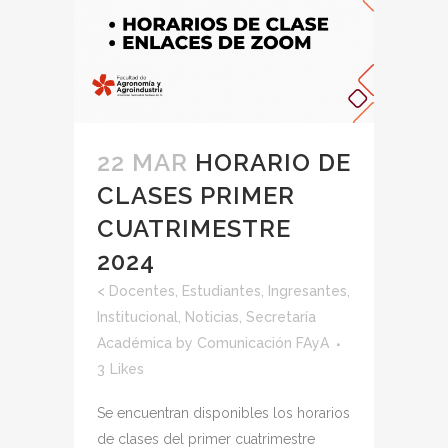
22 MAR
HORARIO DE
CLASES PRIMER
CUATRIMESTRE
2024
<
Docentes
,
Estudiantes
,
Ingresantes
,
Institucional
,
Noticias
,
Secretaría
Académica
by
Comunicación FAyA
3
Likes
Se encuentran disponibles los horarios
de clases del primer cuatrimestre