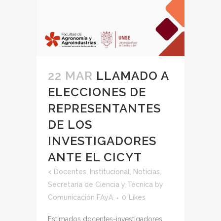
22 MAR
LLAMADO A
ELECCIONES DE
REPRESENTANTES
DE LOS
INVESTIGADORES
ANTE EL CICYT
<
Docentes
,
Institucional
,
Noticias
,
Secretaría de Ciencia y Técnica
by
Comunicación FAyA
0
Likes
Estimados docentes-investigadores,