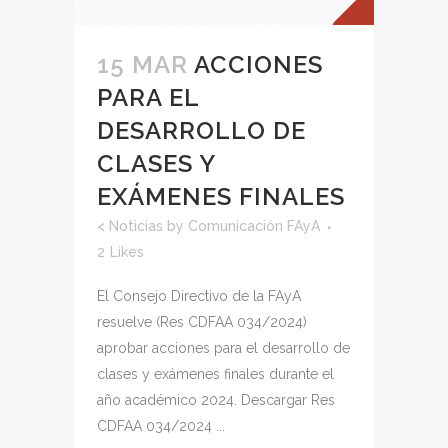
15 MAR
ACCIONES
PARA EL
DESARROLLO DE
CLASES Y
EXÁMENES FINALES
<
Noticias
by
Comunicación FAyA
2
Likes
El Consejo Directivo de la FAyA
resuelve (Res CDFAA 034/2024)
aprobar acciones para el desarrollo de
clases y exámenes finales durante el
año académico 2024. Descargar Res
CDFAA 034/2024 ...