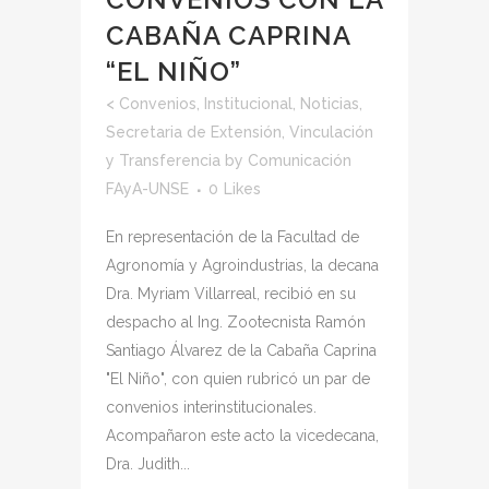
CABAÑA CAPRINA
“EL NIÑO”
<
Convenios
,
Institucional
,
Noticias
,
Secretaria de Extensión, Vinculación
y Transferencia
by
Comunicación
FAyA-UNSE
0
Likes
En representación de la Facultad de
Agronomía y Agroindustrias, la decana
Dra. Myriam Villarreal, recibió en su
despacho al Ing. Zootecnista Ramón
Santiago Álvarez de la Cabaña Caprina
"El Niño", con quien rubricó un par de
convenios interinstitucionales.
Acompañaron este acto la vicedecana,
Dra. Judith...