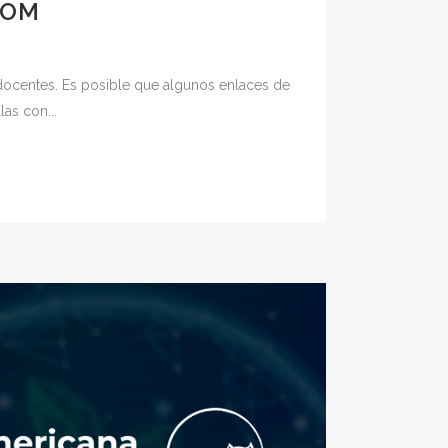
OOM
 docentes. Es posible que algunos enlaces de
as con...