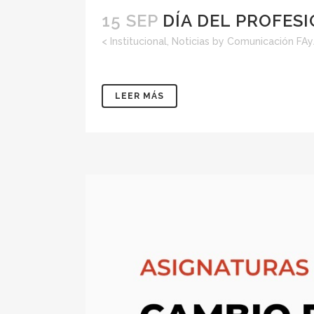
15 SEP
DÍA DEL PROFES
<
Institucional
,
Noticias
by
Comunicación FA
LEER MÁS