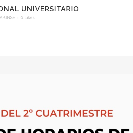
IONAL UNIVERSITARIO
yA-UNSE
0
Likes