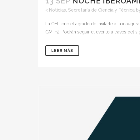
13 SEP
NOCHE IBEROAME
<
Noticias
,
Secretaría de Ciencia y Técnica
b
La OEI tiene el agrado de invitarle a la inaug
GMT+2. Podrán seguir el evento a través del si
LEER MÁS