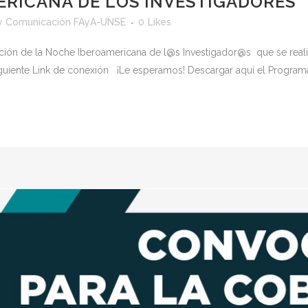
RICANA DE LOS INVESTIGADORES
y
Comunicación FAyA-UNSE
0
Likes
uración de la Noche Iberoamericana de l@s Investigador@s que se real
guiente Link de conexión ¡Le esperamos! Descargar aquí el Programa p