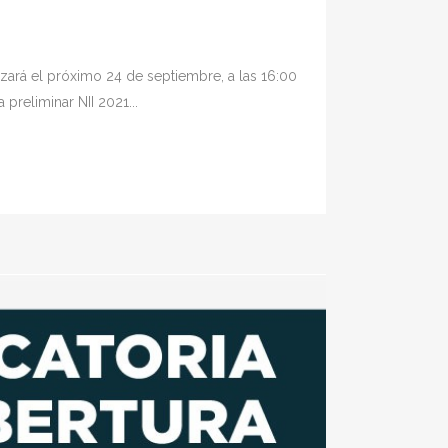
izará el próximo 24 de septiembre, a las 16:00
reliminar NII 2021...