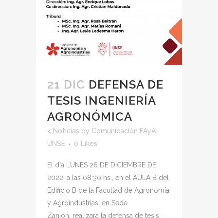
21 DIC
DEFENSA DE
TESIS INGENIERÍA
AGRONÓMICA
<
Noticias
by
Comunicación FAyA-
UNSE
0
Likes
El día LUNES 26 DE DICIEMBRE DE
2022, a las 08:30 hs., en el AULA B del
Edificio B de la Facultad de Agronomía
y Agroindustrias, en Sede
Zanjón, realizará la defensa de tesis,