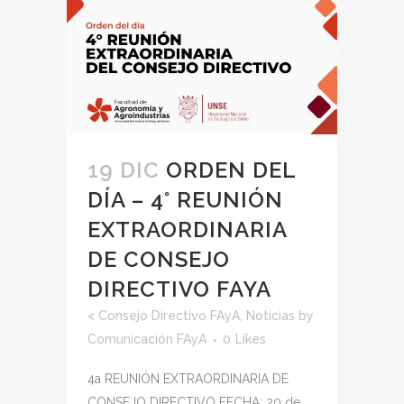
19 DIC
ORDEN DEL
DÍA – 4° REUNIÓN
EXTRAORDINARIA
DE CONSEJO
DIRECTIVO FAYA
<
Consejo Directivo FAyA
,
Noticias
by
Comunicación FAyA
0
Likes
4a REUNIÓN EXTRAORDINARIA DE
CONSEJO DIRECTIVO FECHA: 20 de