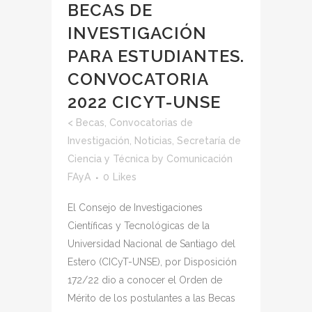
BECAS DE
INVESTIGACIÓN
PARA ESTUDIANTES.
CONVOCATORIA
2022 CICYT-UNSE
<
Becas
,
Convocatorias de
Investigación
,
Noticias
,
Secretaría de
Ciencia y Técnica
by
Comunicación
FAyA
0
Likes
El Consejo de Investigaciones
Científicas y Tecnológicas de la
Universidad Nacional de Santiago del
Estero (CICyT-UNSE), por Disposición
172/22 dio a conocer el Orden de
Mérito de los postulantes a las Becas