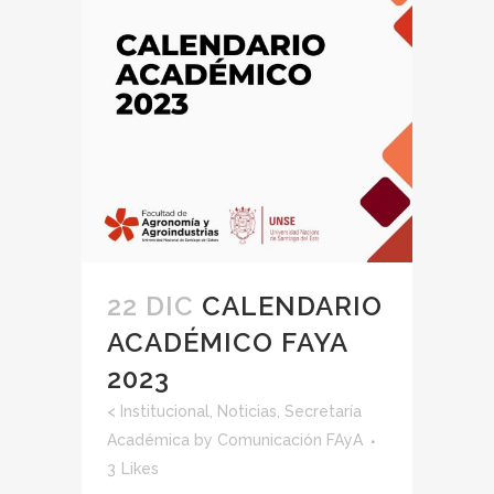
22 DIC
CALENDARIO
ACADÉMICO FAYA
2023
<
Institucional
,
Noticias
,
Secretaría
Académica
by
Comunicación FAyA
3
Likes