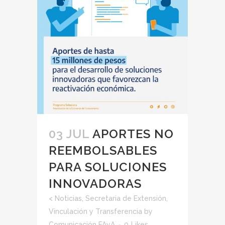
03 JUL
APORTES NO
REEMBOLSABLES
PARA SOLUCIONES
INNOVADORAS
<
Noticias
,
Secretaria de Extensión,
Vinculación y Transferencia
by
Comunicación FAyA
0
Likes