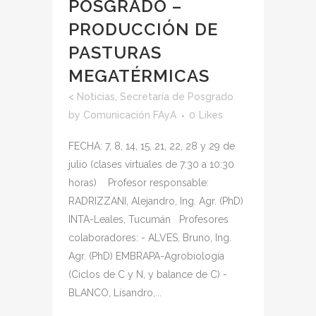
POSGRADO –
PRODUCCIÓN DE
PASTURAS
MEGATÉRMICAS
<
Noticias
,
Secretaría de Posgrado
by
Comunicación FAyA
0
Likes
FECHA: 7, 8, 14, 15, 21, 22, 28 y 29 de
julio (clases virtuales de 7:30 a 10:30
horas) Profesor responsable:
RADRIZZANI, Alejandro, Ing. Agr. (PhD)
INTA-Leales, Tucumán Profesores
colaboradores: - ALVES, Bruno, Ing.
Agr. (PhD) EMBRAPA-Agrobiología
(Ciclos de C y N, y balance de C) -
BLANCO, Lisandro,...