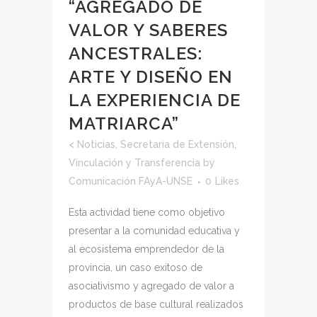
“AGREGADO DE
VALOR Y SABERES
ANCESTRALES:
ARTE Y DISEÑO EN
LA EXPERIENCIA DE
MATRIARCA”
<
Noticias
,
Secretaria de Extensión,
Vinculación y Transferencia
by
Comunicación FAyA-UNSE
0
Likes
Esta actividad tiene como objetivo
presentar a la comunidad educativa y
al ecosistema emprendedor de la
provincia, un caso exitoso de
asociativismo y agregado de valor a
productos de base cultural realizados