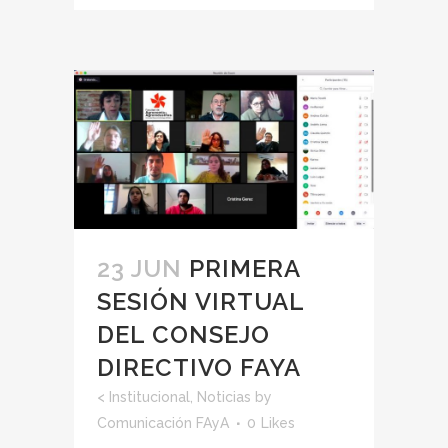
23 JUN
PRIMERA
SESIÓN VIRTUAL
DEL CONSEJO
DIRECTIVO FAYA
<
Institucional
,
Noticias
by
Comunicación FAyA
0
Likes