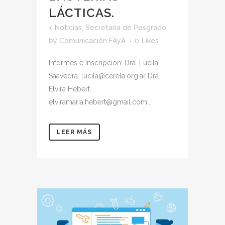
LÁCTICAS.
<
Noticias
,
Secretaría de Posgrado
by
Comunicación FAyA
0
Likes
Informes e Inscripción: Dra. Lucila
Saavedra. lucila@cerela.org.ar Dra.
Elvira Hebert.
elviramaria.hebert@gmail.com...
LEER MÁS