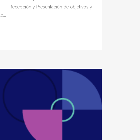
0h Recepción y Presentación de objetivos y
...