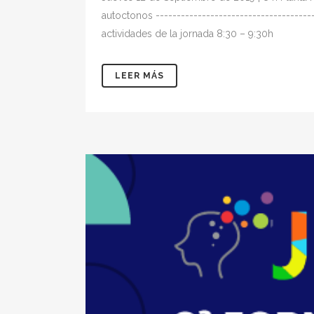
autoctonos -------------------------------
actividades de la jornada 8:30 – 9:30h Ta
LEER MÁS