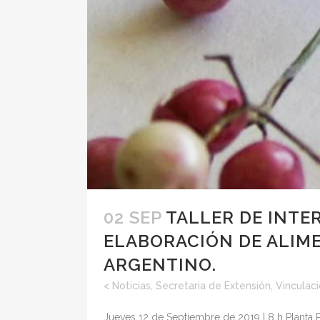
02 SEP
TALLER DE INTE
ELABORACIÓN DE ALIM
ARGENTINO.
<
Noticias
,
Secretaria de Extensión, Vinculac
Jueves 12 de Septiembre de 2019 | 8 h Planta Pi