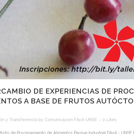
RCAMBIO DE EXPERIENCIAS DE PRO
ENTOS A BASE DE FRUTOS AUTÓCT
ión y Transferencia
by
Comunicación FAyA-UNSE
0
Likes
loto de Procesamiento de Alimentos Parque Industrial FAyA - UNSE Insc