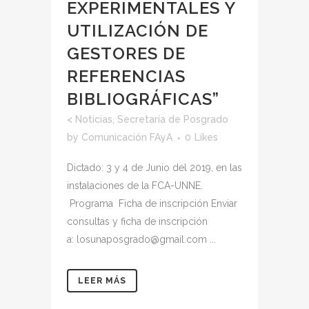
EXPERIMENTALES Y
UTILIZACIÓN DE
GESTORES DE
REFERENCIAS
BIBLIOGRÁFICAS”
<
Noticias
,
Secretaría de Posgrado
by
Comunicación FAyA
0
Likes
Dictado: 3 y 4 de Junio del 2019, en las
instalaciones de la FCA-UNNE.
Programa Ficha de inscripción Enviar
consultas y ficha de inscripción
a: losunaposgrado@gmail.com ...
LEER MÁS