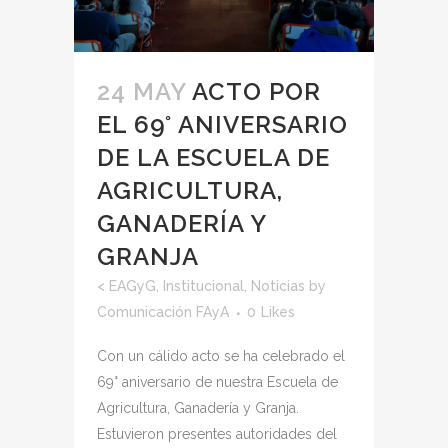
24 MAY
ACTO POR
EL 69° ANIVERSARIO
DE LA ESCUELA DE
AGRICULTURA,
GANADERÍA Y
GRANJA
<
EAGyG
,
Institucional
,
Noticias
by
Comunicación FAyA
0
Likes
Con un cálido acto se ha celebrado el
69° aniversario de nuestra Escuela de
Agricultura, Ganadería y Granja.
Estuvieron presentes autoridades del