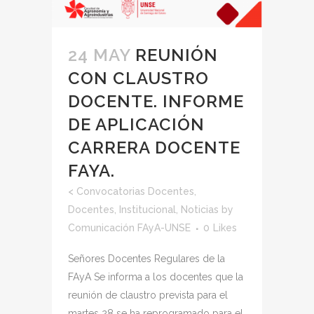
24 MAY
REUNIÓN
CON CLAUSTRO
DOCENTE. INFORME
DE APLICACIÓN
CARRERA DOCENTE
FAYA.
<
Convocatorias Docentes
,
Docentes
,
Institucional
,
Noticias
by
Comunicación FAyA-UNSE
0
Likes
Señores Docentes Regulares de la
FAyA Se informa a los docentes que la
reunión de claustro prevista para el
martes 28 se ha reprogramado para el