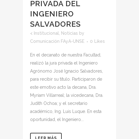
PRIVADA DEL
INGENIERO
SALVADORES
<
Institucional
,
Noticias
by
Comunicación FAyA-UNSE
0
Likes
En el decanato de nuestra Facultad,
realizó la jura privada el Ingeniero
Agrónomo José Ignacio Salvadores,
para recibir su título. Participaron de
este emotivo acto la decana, Dra.
Myriam Villarreal; la vicedecana, Dra.
Judith Ochoa; y el secretario
académico, Ing. Luis Luque. En esta
oportunidad, el Ingeniero...
LEER MÁS