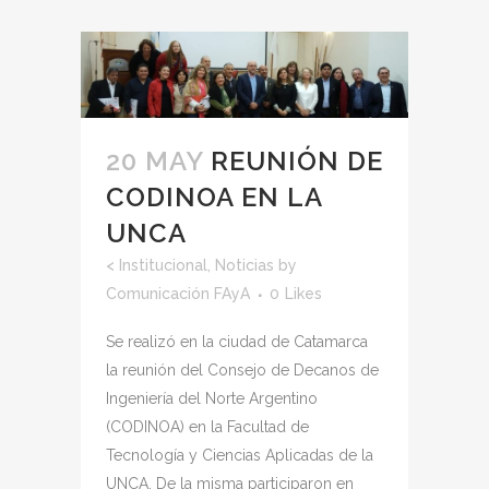
20 MAY
REUNIÓN DE
CODINOA EN LA
UNCA
<
Institucional
,
Noticias
by
Comunicación FAyA
0
Likes
Se realizó en la ciudad de Catamarca
la reunión del Consejo de Decanos de
Ingeniería del Norte Argentino
(CODINOA) en la Facultad de
Tecnología y Ciencias Aplicadas de la
UNCA. De la misma participaron en