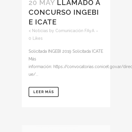
20 MAY
LLAMADO A
CONCURSO INGEBI
E ICATE
<
Noticias
by
Comunicación FAyA
0
Likes
Solicitada INGEBI 2019 Solicitada ICATE
Más
información: https://convocatorias.conicet.gov.ar/direc
ue/...
LEER MÁS