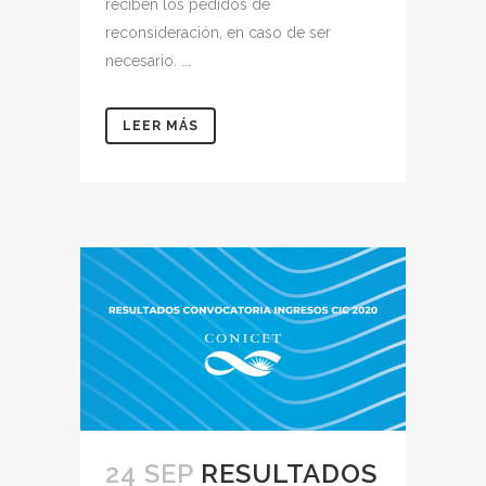
reciben los pedidos de
reconsideración, en caso de ser
necesario. ...
LEER MÁS
24 SEP
RESULTADOS