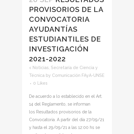
PROVISORIOS DE LA
CONVOCATORIA
AYUDANTÍAS
ESTUDIANTILES DE
INVESTIGACIÓN
2021-2022
<
Noticias
,
Secretaría de Ciencia y
Técnica
by
Comunicación FAyA-UNSE
0
Likes
De acuerdo a lo establecido en el Art.
14 del Reglamento, se informan
los Resultados provisorios de la
Convocatoria. A partir del día 27/09/21
y hasta el 29/09/21 a las 12:00 hs se