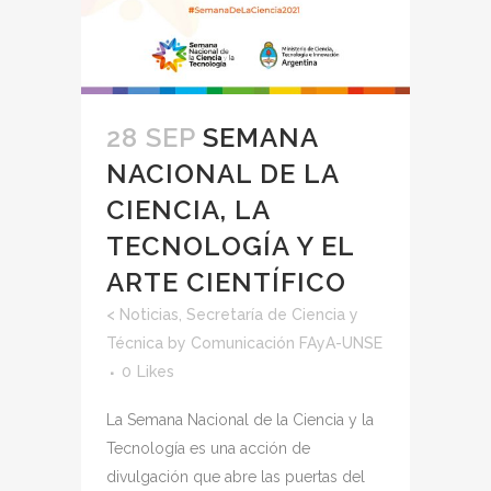
28 SEP
SEMANA
NACIONAL DE LA
CIENCIA, LA
TECNOLOGÍA Y EL
ARTE CIENTÍFICO
<
Noticias
,
Secretaría de Ciencia y
Técnica
by
Comunicación FAyA-UNSE
0
Likes
La Semana Nacional de la Ciencia y la
Tecnología es una acción de
divulgación que abre las puertas del