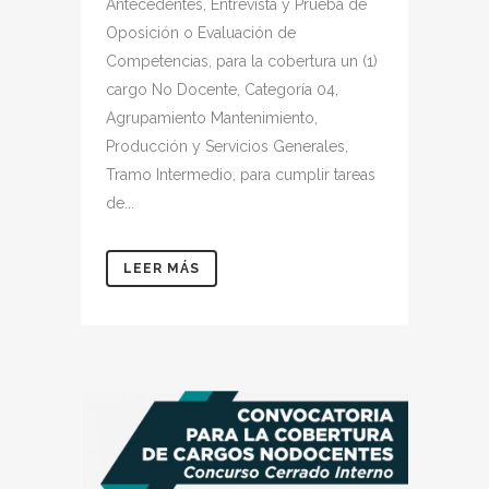
Antecedentes, Entrevista y Prueba de
Oposición o Evaluación de
Competencias, para la cobertura un (1)
cargo No Docente, Categoría 04,
Agrupamiento Mantenimiento,
Producción y Servicios Generales,
Tramo Intermedio, para cumplir tareas
de...
LEER MÁS