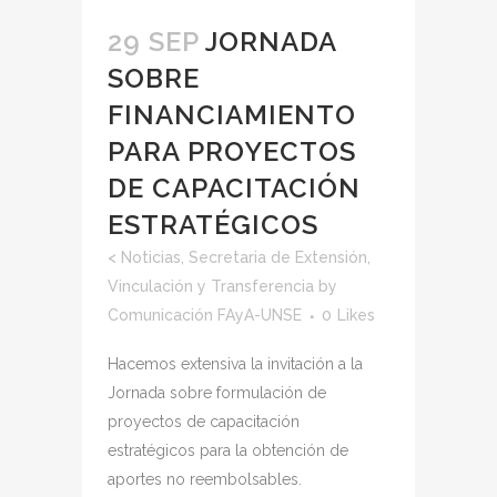
29 SEP
JORNADA
SOBRE
FINANCIAMIENTO
PARA PROYECTOS
DE CAPACITACIÓN
ESTRATÉGICOS
<
Noticias
,
Secretaria de Extensión,
Vinculación y Transferencia
by
Comunicación FAyA-UNSE
0
Likes
Hacemos extensiva la invitación a la
Jornada sobre formulación de
proyectos de capacitación
estratégicos para la obtención de
aportes no reembolsables.