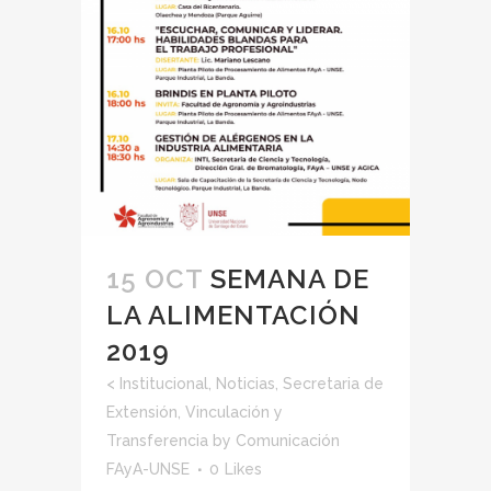
15 OCT
SEMANA DE
LA ALIMENTACIÓN
2019
<
Institucional
,
Noticias
,
Secretaria de
Extensión, Vinculación y
Transferencia
by
Comunicación
FAyA-UNSE
0
Likes