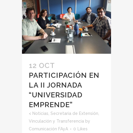
12 OCT
PARTICIPACIÓN EN
LA II JORNADA
“UNIVERSIDAD
EMPRENDE”
<
Noticias
,
Secretaria de Extensión,
Vinculación y Transferencia
by
Comunicación FAyA
0
Likes