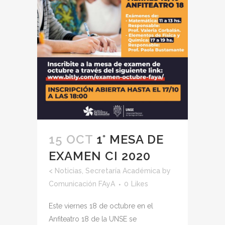
15 OCT
1° MESA DE
EXAMEN CI 2020
<
Noticias
,
Secretaría Académica
by
Comunicación FAyA
0
Likes
Este viernes 18 de octubre en el
Anfiteatro 18 de la UNSE se