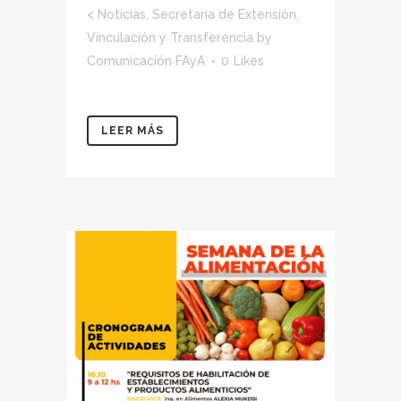
<
Noticias
,
Secretaria de Extensión,
Vinculación y Transferencia
by
Comunicación FAyA
0
Likes
LEER MÁS