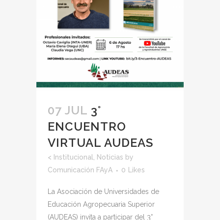
07 JUL
3°
ENCUENTRO
VIRTUAL AUDEAS
<
Institucional
,
Noticias
by
Comunicación FAyA
0
Likes
La Asociación de Universidades de
Educación Agropecuaria Superior
(AUDEAS) invita a participar del 3°