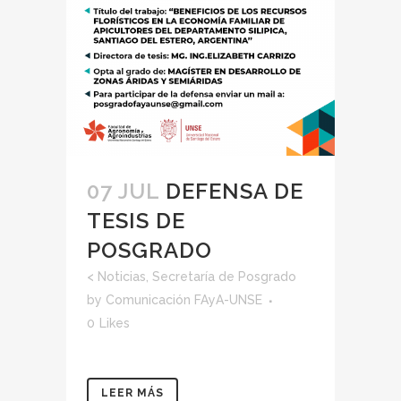
07 JUL
DEFENSA DE
TESIS DE
POSGRADO
<
Noticias
,
Secretaría de Posgrado
by
Comunicación FAyA-UNSE
0
Likes
LEER MÁS