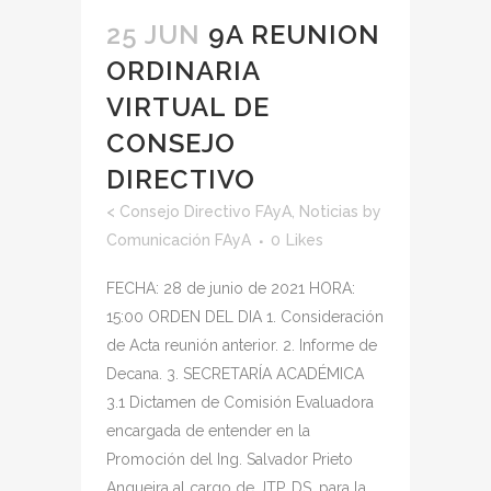
25 JUN
9A REUNION
ORDINARIA
VIRTUAL DE
CONSEJO
DIRECTIVO
<
Consejo Directivo FAyA
,
Noticias
by
Comunicación FAyA
0
Likes
FECHA: 28 de junio de 2021 HORA:
15:00 ORDEN DEL DIA 1. Consideración
de Acta reunión anterior. 2. Informe de
Decana. 3. SECRETARÍA ACADÉMICA
3.1 Dictamen de Comisión Evaluadora
encargada de entender en la
Promoción del Ing. Salvador Prieto
Angueira al cargo de JTP, DS, para la