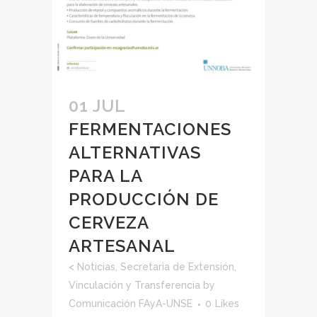
01 JUL
FERMENTACIONES
ALTERNATIVAS
PARA LA
PRODUCCIÓN DE
CERVEZA
ARTESANAL
<
Noticias
,
Secretaria de Extensión,
Vinculación y Transferencia
by
Comunicación FAyA-UNSE
0
Likes