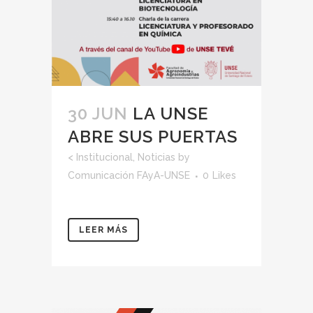
30 JUN
LA UNSE
ABRE SUS PUERTAS
<
Institucional
,
Noticias
by
Comunicación FAyA-UNSE
0
Likes
LEER MÁS