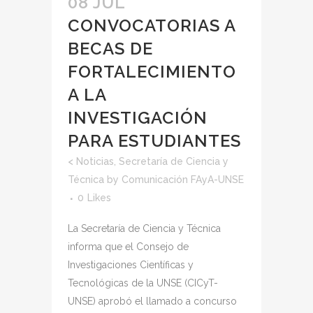
08 JUL
CONVOCATORIAS A
BECAS DE
FORTALECIMIENTO
A LA
INVESTIGACIÓN
PARA ESTUDIANTES
<
Noticias
,
Secretaría de Ciencia y
Técnica
by
Comunicación FAyA-UNSE
0
Likes
La Secretaría de Ciencia y Técnica
informa que el Consejo de
Investigaciones Científicas y
Tecnológicas de la UNSE (CICyT-
UNSE) aprobó el llamado a concurso