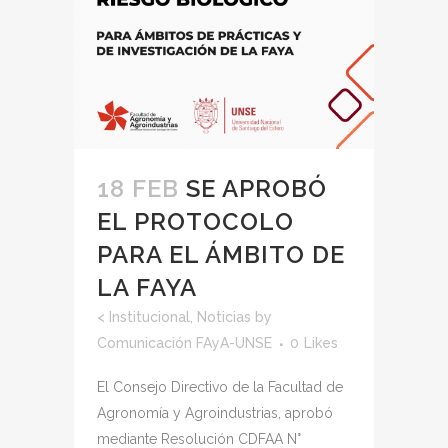
18 FEB
SE APROBÓ
EL PROTOCOLO
PARA EL ÁMBITO DE
LA FAYA
<
Institucional
,
Noticias
by
Comunicación FAyA-UNSE
0
Likes
El Consejo Directivo de la Facultad de
Agronomía y Agroindustrias, aprobó
mediante Resolución CDFAA N°