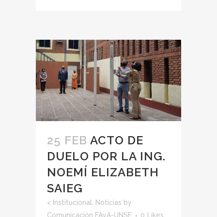
25 FEB
ACTO DE
DUELO POR LA ING.
NOEMÍ ELIZABETH
SAIEG
<
Institucional
,
Noticias
by
Comunicación FAyA-UNSE
0
Likes