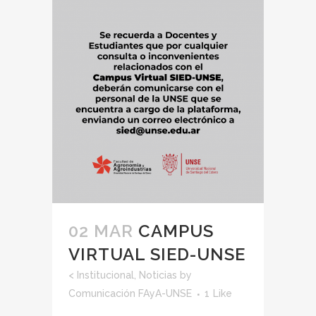
02 MAR
CAMPUS
VIRTUAL SIED-UNSE
<
Institucional
,
Noticias
by
Comunicación FAyA-UNSE
1
Like