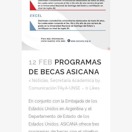
12 FEB
PROGRAMAS
DE BECAS ASICANA
<
Noticias
,
Secretaría Académica
by
Comunicación FAyA-UNSE
0
Likes
En conjunto con la Embajada de los
Estados Unidos en Argentina y el
Departamento de Estado de los
Estados Unidos, ASICANA ofrece tres
programas de becas con el objetivo