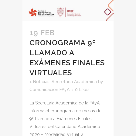
19 FEB
CRONOGRAMA 9º
LLAMADO A
EXÁMENES FINALES
VIRTUALES
<
Noticias
,
Secretaría Académica
by
Comunicación FAyA
0
Likes
La Secretaría Académica de la FAyA
informa el cronograma de mesas del
9º Llamado a Exámenes Finales
Virtuales del Calendario Académico
2020 – Modalidad Virtual, a