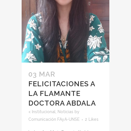
03 MAR
FELICITACIONES A
LA FLAMANTE
DOCTORA ABDALA
<
Institucional
,
Noticias
by
Comunicación FAyA-UNSE
2
Likes