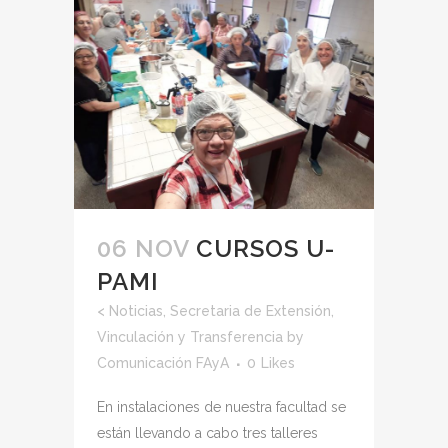
06 NOV
CURSOS U-
PAMI
<
Noticias
,
Secretaria de Extensión,
Vinculación y Transferencia
by
Comunicación FAyA
0
Likes
En instalaciones de nuestra facultad se
están llevando a cabo tres talleres