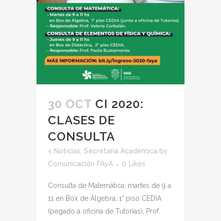
30 OCT
CI 2020:
CLASES DE
CONSULTA
<
Noticias
,
Secretaría Académica
by
Comunicación FAyA
0
Likes
Consulta de Matemática: martes de 9 a
11 en Box de Álgebra, 1° piso CEDIA
(pegado a oficina de Tutorías), Prof.