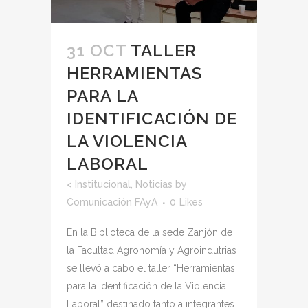
31 OCT
TALLER
HERRAMIENTAS
PARA LA
IDENTIFICACIÓN DE
LA VIOLENCIA
LABORAL
<
Institucional
,
Noticias
by
Comunicación FAyA
0
Likes
En la Biblioteca de la sede Zanjón de
la Facultad Agronomía y Agroindutrias
se llevó a cabo el taller “Herramientas
para la Identificación de la Violencia
Laboral” destinado tanto a integrantes