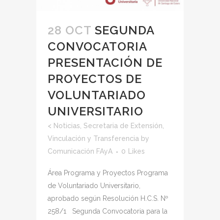
28 OCT
SEGUNDA
CONVOCATORIA
PRESENTACIÓN DE
PROYECTOS DE
VOLUNTARIADO
UNIVERSITARIO
<
Noticias
,
Secretaria de Extensión,
Vinculación y Transferencia
by
Comunicación FAyA
0
Likes
Área Programa y Proyectos Programa
de Voluntariado Universitario,
aprobado según Resolución H.C.S. Nº
258/1 Segunda Convocatoria para la