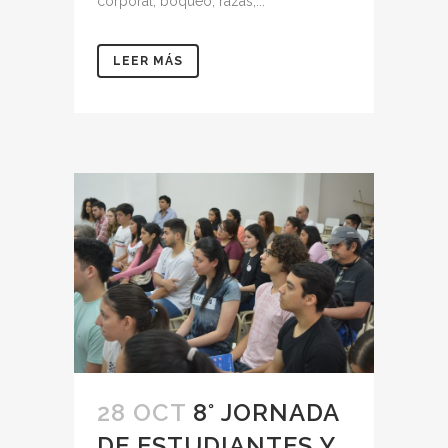
corporal, boqueo, razas,...
LEER MÁS
28 OCT
8° JORNADA
DE ESTUDIANTES Y