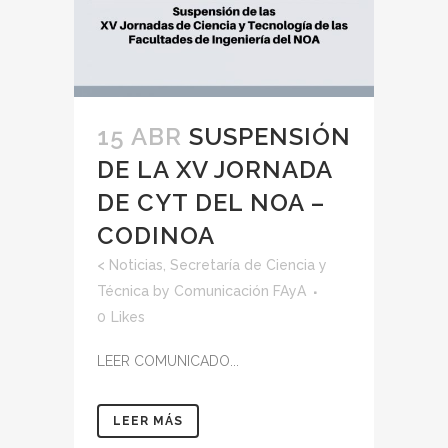
15 ABR
SUSPENSIÓN
DE LA XV JORNADA
DE CYT DEL NOA –
CODINOA
<
Noticias
,
Secretaría de Ciencia y
Técnica
by
Comunicación FAyA
0
Likes
LEER COMUNICADO...
LEER MÁS