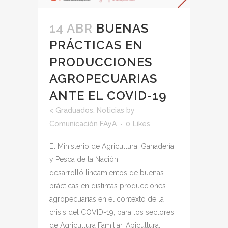
14 ABR
BUENAS
PRÁCTICAS EN
PRODUCCIONES
AGROPECUARIAS
ANTE EL COVID-19
<
Graduados
,
Noticias
by
Comunicación FAyA
0
Likes
El Ministerio de Agricultura, Ganadería
y Pesca de la Nación
desarrolló lineamientos de buenas
prácticas en distintas producciones
agropecuarias en el contexto de la
crisis del COVID-19, para los sectores
de Agricultura Familiar, Apicultura,