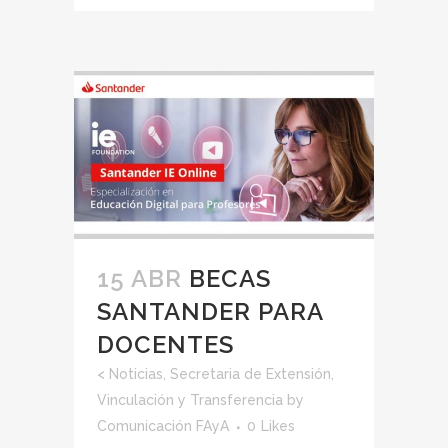
15 ABR
BECAS
SANTANDER PARA
DOCENTES
<
Noticias
,
Secretaria de Extensión,
Vinculación y Transferencia
by
Comunicación FAyA
0
Likes