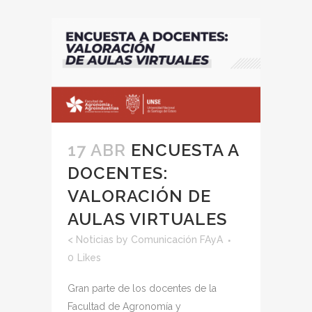
17 ABR
ENCUESTA A
DOCENTES:
VALORACIÓN DE
AULAS VIRTUALES
<
Noticias
by
Comunicación FAyA
0
Likes
Gran parte de los docentes de la
Facultad de Agronomía y