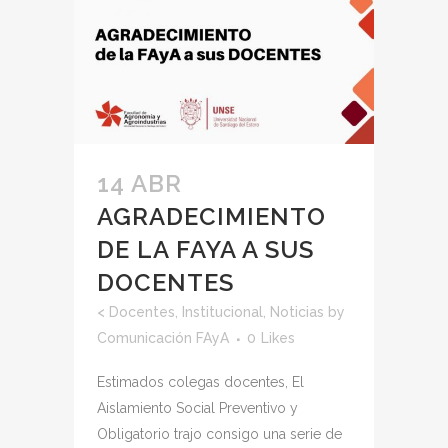
14 ABR
AGRADECIMIENTO
DE LA FAYA A SUS
DOCENTES
<
Docentes
,
Institucional
,
Noticias
by
Comunicación FAyA
0
Likes
Estimados colegas docentes, El
Aislamiento Social Preventivo y
Obligatorio trajo consigo una serie de