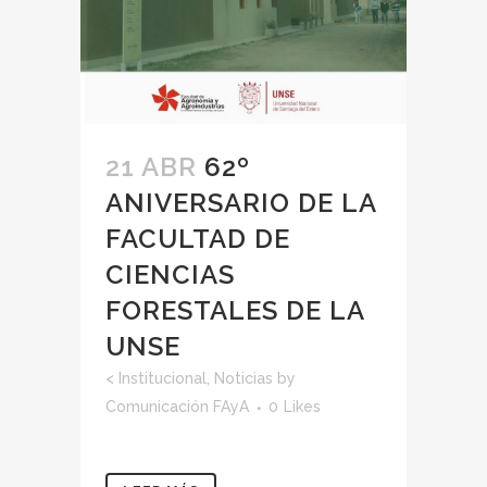
21 ABR
62º
ANIVERSARIO DE LA
FACULTAD DE
CIENCIAS
FORESTALES DE LA
UNSE
<
Institucional
,
Noticias
by
Comunicación FAyA
0
Likes