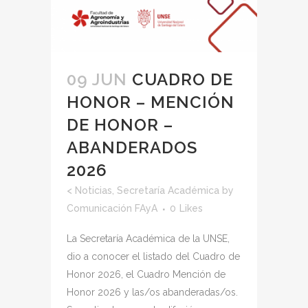
09 JUN
CUADRO DE
HONOR – MENCIÓN
DE HONOR –
ABANDERADOS
2026
<
Noticias
,
Secretaría Académica
by
Comunicación FAyA
0
Likes
La Secretaría Académica de la UNSE,
dio a conocer el listado del Cuadro de
Honor 2026, el Cuadro Mención de
Honor 2026 y las/os abanderadas/os.