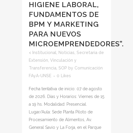
HIGIENE LABORAL,
FUNDAMENTOS DE
BPM Y MARKETING
PARA NUEVOS
MICROEMPRENDEDORES”.
<
Institucional
,
Noticias
,
Secretaria de
Extensión, Vinculación y
Transferencia
,
SOP
by
Comunicación
FAyA-UNSE
0
Likes
Fecha tentativa de inicio: 07 de agosto
de 2026. Días y Horarios: Viernes de 15
a 19 hs. Modalidad: Presencial.
Lugar/Aula: Sede Planta Piloto de
Procesamiento de Alimentos, Av.
General Savio y La Forja, en el Parque