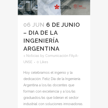
06 JUN
6 DE JUNIO
– DIA DE LA
INGENIERÍA
ARGENTINA
<
Noticias
by
Comunicación FAyA-
UNSE
0
Likes
Hoy celebramos el ingenio y la
dedicación. Feliz Día de la Ingeniería
Argentina a los/as docentes que
forman con excelencia y a los/as
graduados/as que lideran el sector
industrial con soluciones innovadoras.