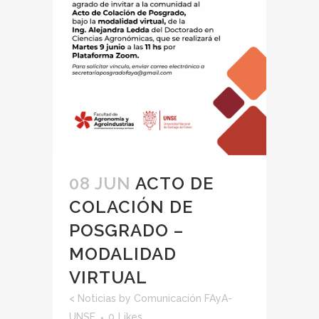
08 JUN
ACTO DE
COLACIÓN DE
POSGRADO –
MODALIDAD
VIRTUAL
<
Noticias
by
Comunicación FAyA-
UNSE
0
Likes