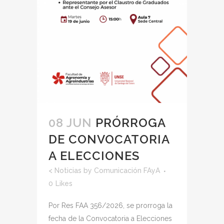
08 JUN
PRÓRROGA
DE CONVOCATORIA
A ELECCIONES
<
Noticias
by
Comunicación FAyA
0
Likes
Por Res FAA 356/2026, se prorroga la
fecha de la Convocatoria a Elecciones