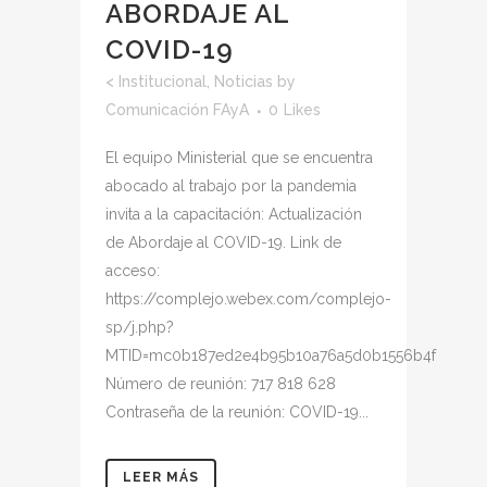
ABORDAJE AL
COVID-19
<
Institucional
,
Noticias
by
Comunicación FAyA
0
Likes
El equipo Ministerial que se encuentra
abocado al trabajo por la pandemia
invita a la capacitación: Actualización
de Abordaje al COVID-19. Link de
acceso:
https://complejo.webex.com/complejo-
sp/j.php?
MTID=mc0b187ed2e4b95b10a76a5d0b1556b4f
Número de reunión: 717 818 628
Contraseña de la reunión: COVID-19...
LEER MÁS