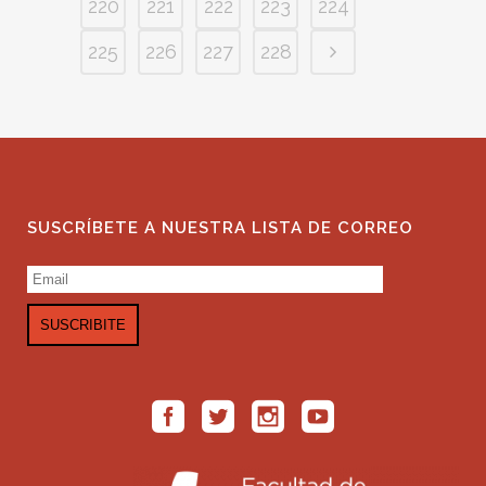
220
221
222
223
224
225
226
227
228
SUSCRÍBETE A NUESTRA LISTA DE CORREO