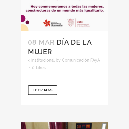
08 MAR
DÍA DE LA
MUJER
<
Institucional
by
Comunicación FAyA
0
Likes
LEER MÁS