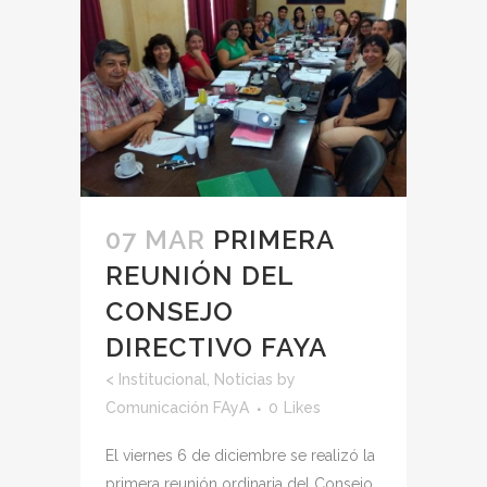
07 MAR
PRIMERA
REUNIÓN DEL
CONSEJO
DIRECTIVO FAYA
<
Institucional
,
Noticias
by
Comunicación FAyA
0
Likes
El viernes 6 de diciembre se realizó la
primera reunión ordinaria del Consejo