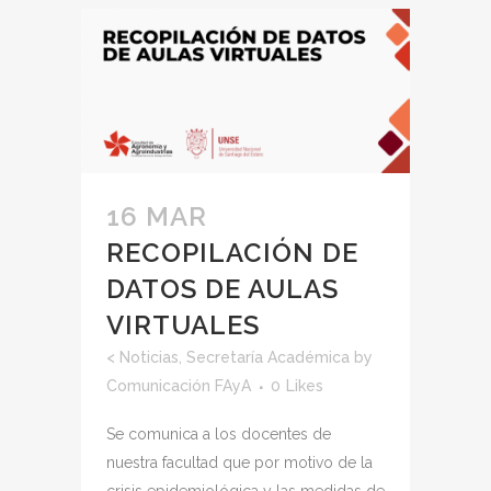
16 MAR
RECOPILACIÓN DE
DATOS DE AULAS
VIRTUALES
<
Noticias
,
Secretaría Académica
by
Comunicación FAyA
0
Likes
Se comunica a los docentes de
nuestra facultad que por motivo de la
crisis epidemiológica y las medidas de