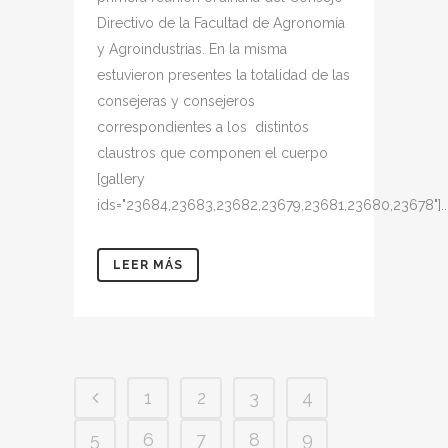
Directivo de la Facultad de Agronomía
y Agroindustrias. En la misma
estuvieron presentes la totalidad de las
consejeras y consejeros
correspondientes a los distintos
claustros que componen el cuerpo
[gallery
ids="23684,23683,23682,23679,23681,23680,23678"]..
LEER MÁS
1
2
3
4
5
6
7
8
9