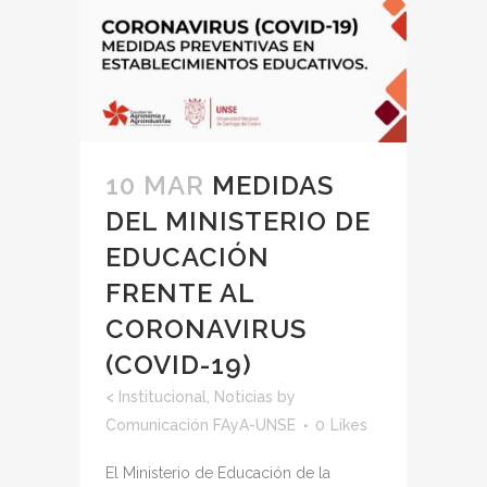
10 MAR
MEDIDAS
DEL MINISTERIO DE
EDUCACIÓN
FRENTE AL
CORONAVIRUS
(COVID-19)
<
Institucional
,
Noticias
by
Comunicación FAyA-UNSE
0
Likes
El Ministerio de Educación de la