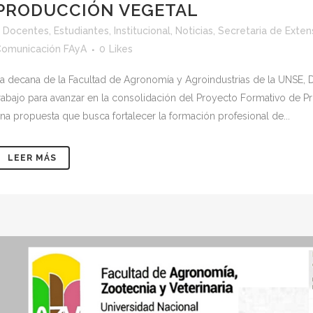
PRODUCCIÓN VEGETAL
<
Docentes
,
Estudiantes
,
Institucional
,
Noticias
,
Secretaria de Exten
omunicación FAyA
0
Likes
a decana de la Facultad de Agronomía y Agroindustrias de la UNSE, 
rabajo para avanzar en la consolidación del Proyecto Formativo de P
na propuesta que busca fortalecer la formación profesional de...
LEER MÁS