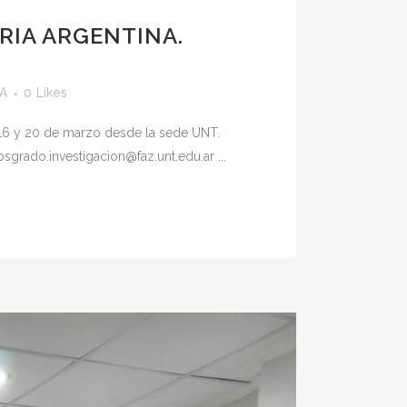
RIA ARGENTINA.
yA
0
Likes
el 16 y 20 de marzo desde la sede UNT.
grado.investigacion@faz.unt.edu.ar ...