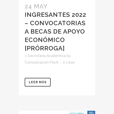
24 MAY
INGRESANTES 2022
– CONVOCATORIAS
A BECAS DE APOYO
ECONÓMICO
[PRÓRROGA]
<
Secretaría Académica
by
Comunicación FAyA
0
Likes
LEER MÁS