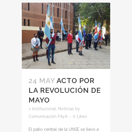
24 MAY
ACTO POR
LA REVOLUCIÓN DE
MAYO
<
Institucional
,
Noticias
by
Comunicación FAyA
0
Likes
El patio central de la UNSE se llevó a