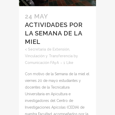
24 MAY
ACTIVIDADES POR
LA SEMANA DE LA
MIEL
<
Secretaria de Extensión,
Vinculación y Transferencia
by
Comunicación FAyA
1
Like
Con motivo de la Semana de la miel el
viernes 20 de mayo estudiantes y
docentes de la Tecnicatura
Universitaria en Apicultura e
investigadores del Centro de
Investigaciones Apícolas (CEDIA) de
nuestra Facultad, acompañados por la