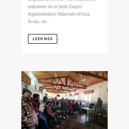
exámenes en la Sede Zanjón:
ÁlgebraAnálisis MatemáticoFísica
(todas, de...
LEER MÁS