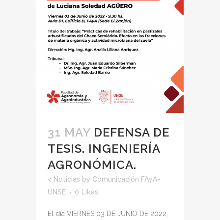
31 MAY
DEFENSA DE
TESIS. INGENIERÍA
AGRONÓMICA.
<
Noticias
by
Comunicación FAyA-
UNSE
0
Likes
El día VIERNES 03 DE JUNIO DE 2022,