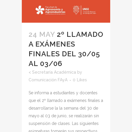
24 MAY
2º LLAMADO
A EXÁMENES
FINALES DEL 30/05
AL 03/06
<
Secretaría Académica
by
Comunicación FAyA
0
Likes
Se informa a estudiantes y docentes
que el 2º llamado a exámenes finales a
desarrollarse la la semana del 30 de
mayo al 03 de junio, se realizarán sin
suspensión de clases. Las siguientes
asignaturas tomarán sus respectivos