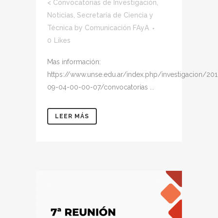
<
Convocatorias de Investigación
,
Noticias
,
Secretaría de Ciencia y
Técnica
by
Comunicación FAyA
0
Likes
Mas información:
https://www.unse.edu.ar/index.php/investigacion/20
09-04-00-00-07/convocatorias ...
LEER MÁS