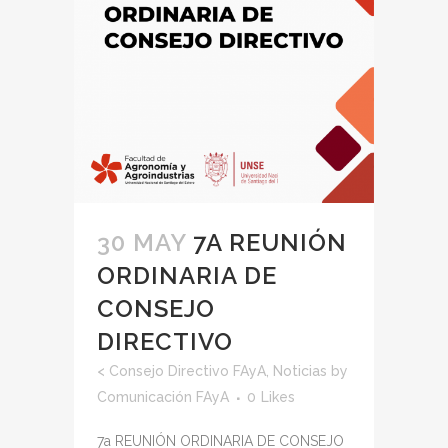
30 MAY
7A REUNIÓN
ORDINARIA DE
CONSEJO
DIRECTIVO
<
Consejo Directivo FAyA
,
Noticias
by
Comunicación FAyA
0
Likes
7a REUNIÓN ORDINARIA DE CONSEJO