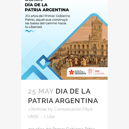
25 MAY
DIA DE LA
PATRIA ARGENTINA
<
Noticias
by
Comunicación FAyA-
UNSE
1
Like