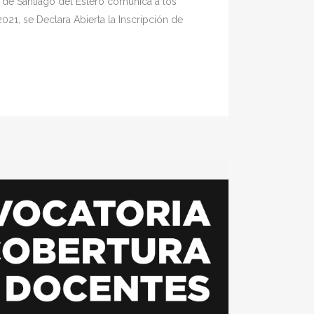
 de Santiago del Estero comunica a los
1, se Declara Abierta la Inscripción de