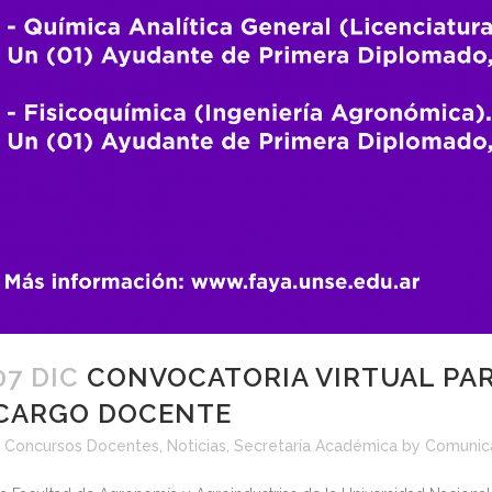
07 DIC
CONVOCATORIA VIRTUAL PAR
CARGO DOCENTE
<
Concursos Docentes
,
Noticias
,
Secretaría Académica
by
Comunic