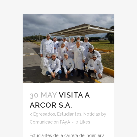
30 MAY
VISITA A
ARCOR S.A.
<
Egresados
,
Estudiantes
,
Noticias
by
Comunicación FAyA
0
Likes
Estudiantes de la carrera de Ingeniería