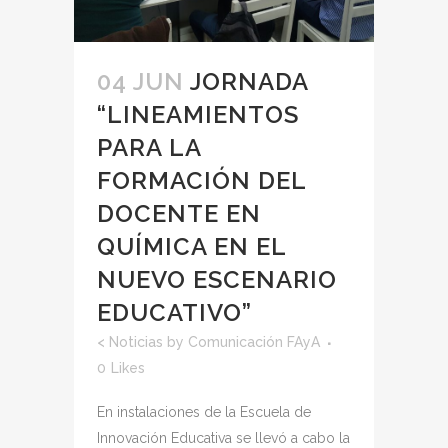
04 JUN
JORNADA
“LINEAMIENTOS
PARA LA
FORMACIÓN DEL
DOCENTE EN
QUÍMICA EN EL
NUEVO ESCENARIO
EDUCATIVO”
<
Noticias
by
Comunicación FAyA
0
Likes
En instalaciones de la Escuela de
Innovación Educativa se llevó a cabo la