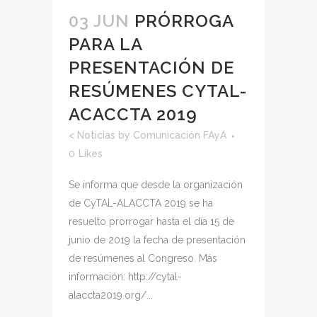
03 JUN
PRÓRROGA
PARA LA
PRESENTACIÓN DE
RESÚMENES CYTAL-
ACACCTA 2019
<
Noticias
by
Comunicación FAyA
0
Likes
Se informa que desde la organización
de CyTAL-ALACCTA 2019 se ha
resuelto prorrogar hasta el día 15 de
junio de 2019 la fecha de presentación
de resúmenes al Congreso. Más
información: http://cytal-
alaccta2019.org/...