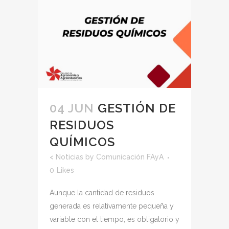
04 JUN
GESTIÓN DE
RESIDUOS
QUÍMICOS
<
Noticias
by
Comunicación FAyA
0
Likes
Aunque la cantidad de residuos
generada es relativamente pequeña y
variable con el tiempo, es obligatorio y