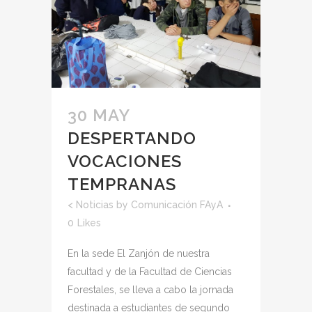
30 MAY
DESPERTANDO
VOCACIONES
TEMPRANAS
<
Noticias
by
Comunicación FAyA
0
Likes
En la sede El Zanjón de nuestra
facultad y de la Facultad de Ciencias
Forestales, se lleva a cabo la jornada
destinada a estudiantes de segundo