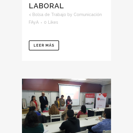
LABORAL
<
Bolsa de Trabajo
by
Comunicación
FAyA
0
Likes
LEER MÁS