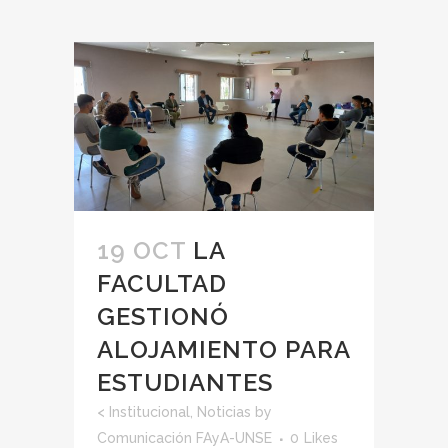
19 OCT
LA
FACULTAD
GESTIONÓ
ALOJAMIENTO PARA
ESTUDIANTES
<
Institucional
,
Noticias
by
Comunicación FAyA-UNSE
0
Likes