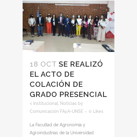
18 OCT
SE REALIZÓ
EL ACTO DE
COLACIÓN DE
GRADO PRESENCIAL
<
Institucional
,
Noticias
by
Comunicación FAyA-UNSE
0
Likes
La Facultad de Agronomía y
Agroindustrias de la Universidad