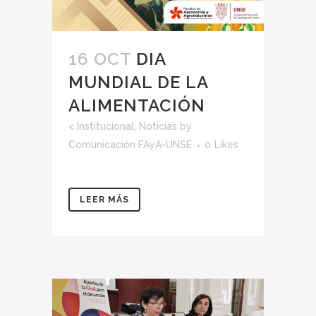
16 OCT
DIA
MUNDIAL DE LA
ALIMENTACIÓN
<
Institucional
,
Noticias
by
Comunicación FAyA-UNSE
0
Likes
LEER MÁS