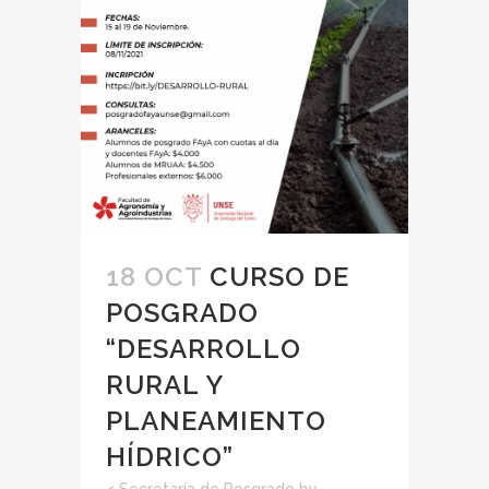
18 OCT
CURSO DE
POSGRADO
“DESARROLLO
RURAL Y
PLANEAMIENTO
HÍDRICO”
<
Secretaría de Posgrado
by