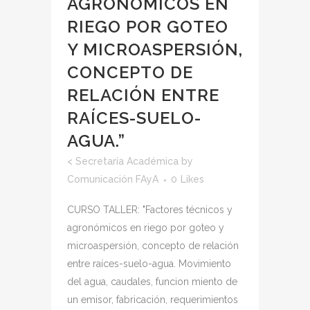
AGRONÓMICOS EN
RIEGO POR GOTEO
Y MICROASPERSIÓN,
CONCEPTO DE
RELACIÓN ENTRE
RAÍCES-SUELO-
AGUA.”
<
Secretaría Académica
by
Comunicación FAyA
0
Likes
CURSO TALLER: "Factores técnicos y
agronómicos en riego por goteo y
microaspersión, concepto de relación
entre raíces-suelo-agua. Movimiento
del agua, caudales, funcion miento de
un emisor, fabricación, requerimientos