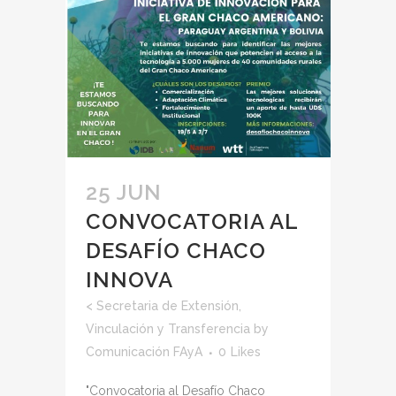
25 JUN
CONVOCATORIA AL
DESAFÍO CHACO
INNOVA
<
Secretaria de Extensión,
Vinculación y Transferencia
by
Comunicación FAyA
0
Likes
"Convocatoria al Desafío Chaco