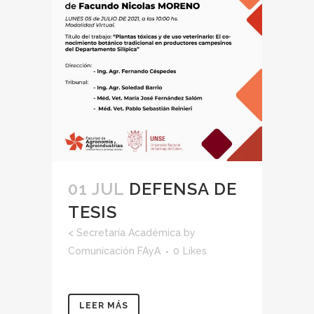
01 JUL
DEFENSA DE
TESIS
<
Secretaría Académica
by
Comunicación FAyA
0
Likes
LEER MÁS