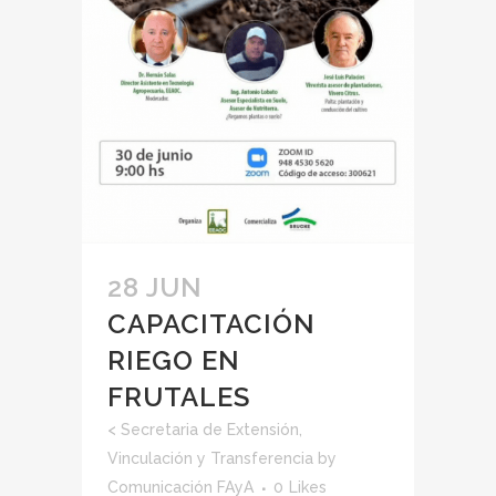
28 JUN
CAPACITACIÓN
RIEGO EN
FRUTALES
<
Secretaria de Extensión,
Vinculación y Transferencia
by
Comunicación FAyA
0
Likes