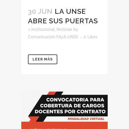
30 JUN
LA UNSE
ABRE SUS PUERTAS
<
Institucional
,
Noticias
by
Comunicación FAyA-UNSE
0
Likes
LEER MÁS