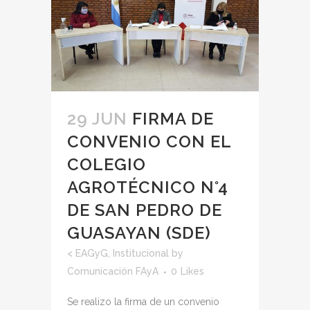
29 JUN
FIRMA DE
CONVENIO CON EL
COLEGIO
AGROTÉCNICO N°4
DE SAN PEDRO DE
GUASAYAN (SDE)
<
EAGyG
,
Institucional
by
Comunicación FAyA
0
Likes
Se realizo la firma de un convenio