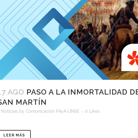
17 AGO
PASO A LA INMORTALIDAD D
SAN MARTÍN
<
Noticias
by
Comunicación FAyA-UNSE
0
Likes
LEER MÁS