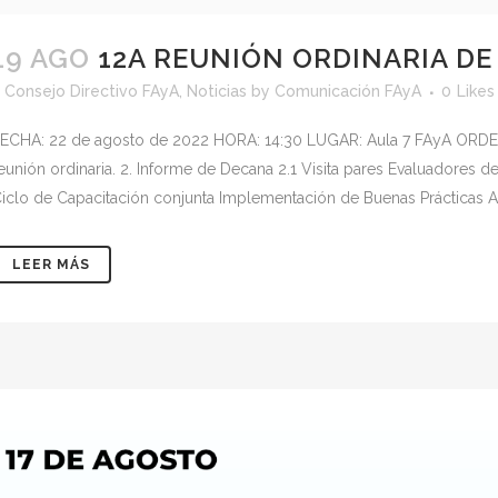
19 AGO
12A REUNIÓN ORDINARIA DE
<
Consejo Directivo FAyA
,
Noticias
by
Comunicación FAyA
0
Likes
ECHA: 22 de agosto de 2022 HORA: 14:30 LUGAR: Aula 7 FAyA ORDEN
eunión ordinaria. 2. Informe de Decana 2.1 Visita pares Evaluadores de
iclo de Capacitación conjunta Implementación de Buenas Prácticas Ag
LEER MÁS