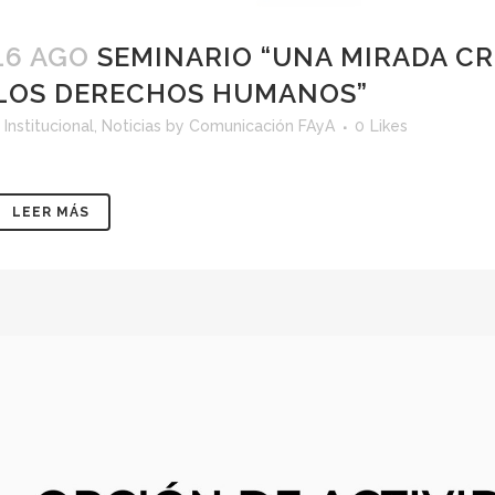
16 AGO
SEMINARIO “UNA MIRADA CR
LOS DERECHOS HUMANOS”
<
Institucional
,
Noticias
by
Comunicación FAyA
0
Likes
LEER MÁS