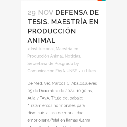
29 NOV
DEFENSA DE
TESIS. MAESTRÍA EN
PRODUCCIÓN
ANIMAL
<
Institucional
,
Maestría en
Producción Animal
,
Noticias
,
Secretaría de Posgrado
by
Comunicación FAyA-UNSE
0
Likes
De Med. Vet. Marcos C. ÁbalosJueves
05 de Diciembre de 2024, 10.30 hs,
Aula 7 FAyA. Título del trabajo:
“Tratamientos hormonales para
disminuir la tasa de mortalidad
embrionaria/fetal en llamas (Lama