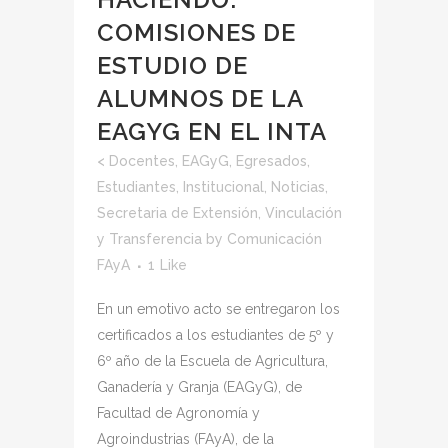
COMISIONES DE
ESTUDIO DE
ALUMNOS DE LA
EAGYG EN EL INTA
<
Docentes
,
EAGyG
,
Egresados
,
Estudiantes
,
Institucional
,
Noticias
,
Secretaria de Extensión, Vinculación
y Transferencia
by
Comunicación
FAyA
1
Like
En un emotivo acto se entregaron los
certificados a los estudiantes de 5º y
6º año de la Escuela de Agricultura,
Ganadería y Granja (EAGyG), de
Facultad de Agronomía y
Agroindustrias (FAyA), de la