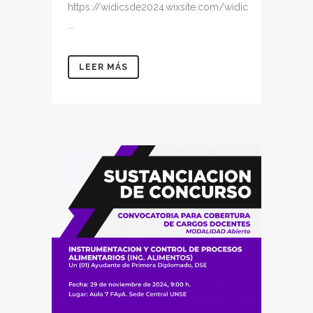
https://widicsde2024.wixsite.com/widic
...
LEER MÁS