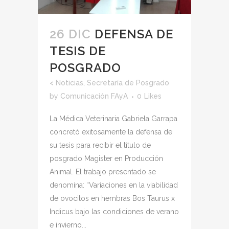
26 DIC
DEFENSA DE
TESIS DE
POSGRADO
<
Noticias
,
Secretaría de Posgrado
by
Comunicación FAyA
0
Likes
La Médica Veterinaria Gabriela Garrapa
concretó exitosamente la defensa de
su tesis para recibir el título de
posgrado Magister en Producción
Animal. El trabajo presentado se
denomina: “Variaciones en la viabilidad
de ovocitos en hembras Bos Taurus x
Indicus bajo las condiciones de verano
e invierno...