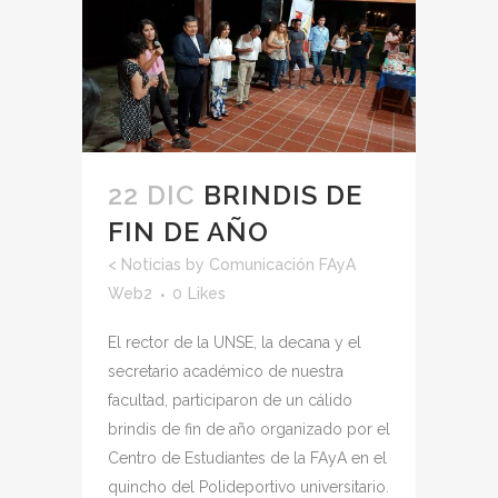
22 DIC
BRINDIS DE
FIN DE AÑO
<
Noticias
by
Comunicación FAyA
Web2
0
Likes
El rector de la UNSE, la decana y el
secretario académico de nuestra
facultad, participaron de un cálido
brindis de fin de año organizado por el
Centro de Estudiantes de la FAyA en el
quincho del Polideportivo universitario.