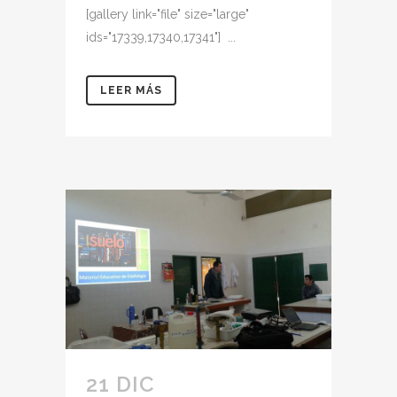
[gallery link="file" size="large"
ids="17339,17340,17341"] ...
LEER MÁS
21 DIC