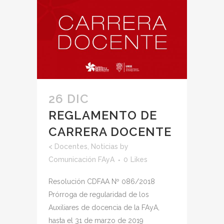
26 DIC
REGLAMENTO DE
CARRERA DOCENTE
<
Docentes
,
Noticias
by
Comunicación FAyA
0
Likes
Resolución CDFAA Nº 086/2018
Prórroga de regularidad de los
Auxiliares de docencia de la FAyA,
hasta el 31 de marzo de 2019