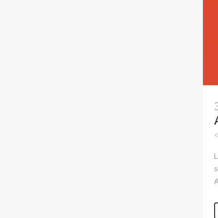
L
s
A