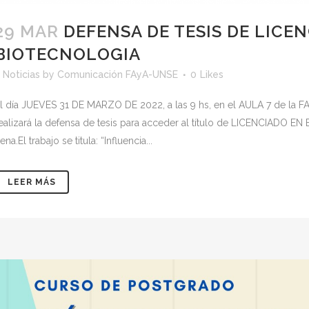
29 MAR
DEFENSA DE TESIS DE LICE
BIOTECNOLOGIA
<
Noticias
by
Comunicación FAyA-UNSE
0
Likes
l día JUEVES 31 DE MARZO DE 2022, a las 9 hs, en el AULA 7 de 
ealizará la defensa de tesis para acceder al título de LICENCIADO E
ena.El trabajo se titula: “Influencia...
LEER MÁS