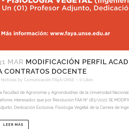
31 MAR
MODIFICACIÓN PERFIL ACA
A CONTRATOS DOCENTE
<
Noticias
by
Comunicación FAyA-UNSE
0
Likes
a Facultad de Agronomía y Agroindustrias de la Universidad Nacional
eñores interesados que por Resolución FAA Nº 183/2022 SE MODIFIC
djunto, Dedicación Exclusiva, Fisiología Vegetal de la Carrera de Inge
LEER MÁS