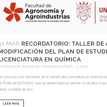
31 MAR
RECORDATORIO: TALLER DE 
MODIFICACIÓN DEL PLAN DE ESTUDI
LICENCIATURA EN QUÍMICA
<
Institucional
,
Noticias
by
Comunicación FAyA
0
Likes
e convoca a los docentes de la carrera de Licenciatura en Quími
e PLAN de ESTUDIOS, que se desarrollará el viernes 01 de abril, a las 
aller constará de dos...
LEER MÁS