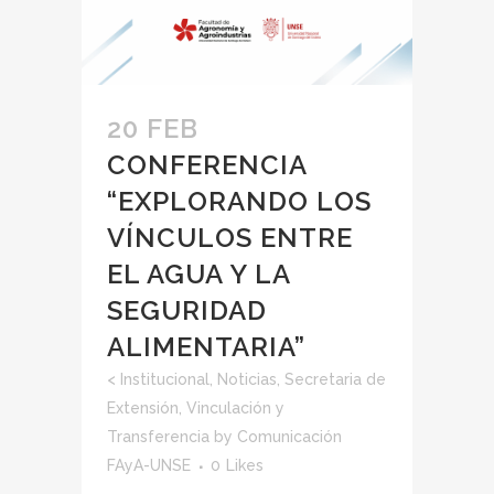
20 FEB
CONFERENCIA
“EXPLORANDO LOS
VÍNCULOS ENTRE
EL AGUA Y LA
SEGURIDAD
ALIMENTARIA”
<
Institucional
,
Noticias
,
Secretaria de
Extensión, Vinculación y
Transferencia
by
Comunicación
FAyA-UNSE
0
Likes