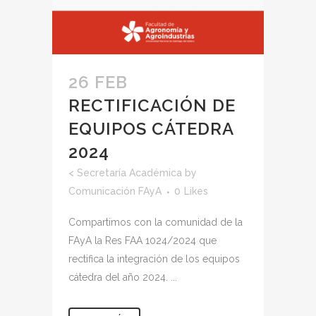
26 FEB
RECTIFICACIÓN DE
EQUIPOS CÁTEDRA
2024
<
Secretaría Académica
by
Comunicación FAyA
0
Likes
Compartimos con la comunidad de la
FAyA la Res FAA 1024/2024 que
rectifica la integración de los equipos
cátedra del año 2024. ...