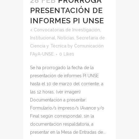
28 FEB
PRORROGA
PRESENTACIÓN DE
INFORMES PI UNSE
<
Convocatorias de Investigación
,
Institucional
,
Noticias
,
Secretaría de
Ciencia y Técnica
by
Comunicación
FAyA-UNSE
0
Likes
Se ha prorrogado la fecha de la
presentación de informes PI UNSE
hasta el 10 de marzo del corriente, a
las 12 horas. (ver imagen)
Documentación a presentar:
Formulario/s impreso/s (Avance y/o
Final según corresponda), sin la
documentación respaldatoria, a
presentar en la Mesa de Entradas de...