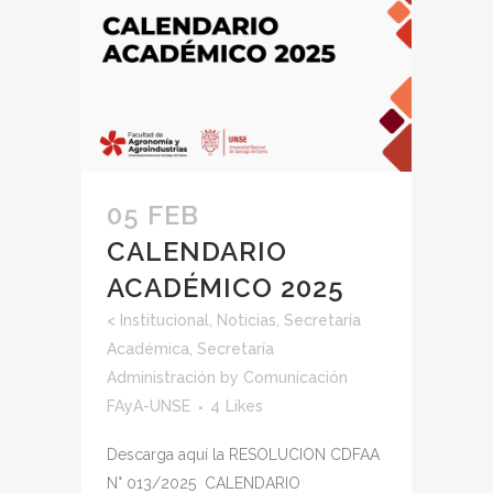
05 FEB
CALENDARIO
ACADÉMICO 2025
<
Institucional
,
Noticias
,
Secretaría
Académica
,
Secretaría
Administración
by
Comunicación
FAyA-UNSE
4
Likes
Descarga aquí la RESOLUCION CDFAA
N° 013/2025 CALENDARIO