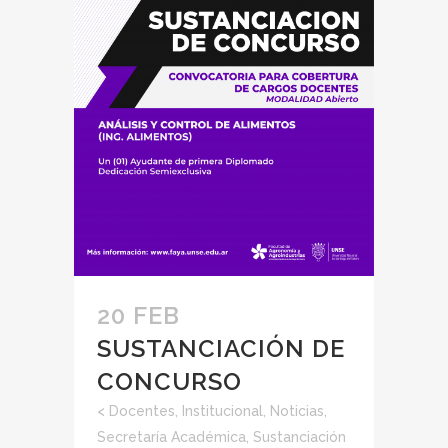
20 FEB
SUSTANCIACIÓN DE
CONCURSO
<
Docentes
,
Institucional
,
Noticias
,
Secretaría Académica
,
Sustanciación