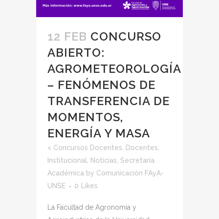
12 FEB
CONCURSO
ABIERTO:
AGROMETEOROLOGÍA
– FENÓMENOS DE
TRANSFERENCIA DE
MOMENTOS,
ENERGÍA Y MASA
<
Concursos Docentes
,
Docentes
,
Institucional
,
Noticias
,
Secretaría
Académica
by
Comunicación FAyA-
UNSE
0
Likes
La Facultad de Agronomía y