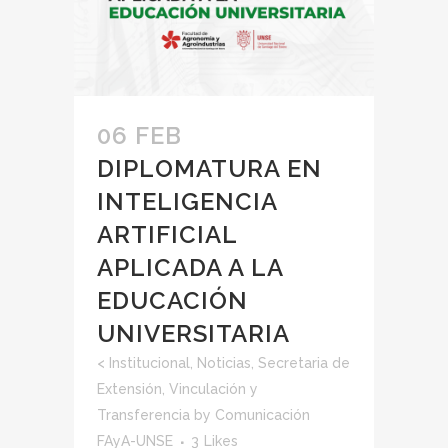
06 FEB
DIPLOMATURA EN
INTELIGENCIA
ARTIFICIAL
APLICADA A LA
EDUCACIÓN
UNIVERSITARIA
<
Institucional
,
Noticias
,
Secretaria de
Extensión, Vinculación y
Transferencia
by
Comunicación
FAyA-UNSE
3
Likes