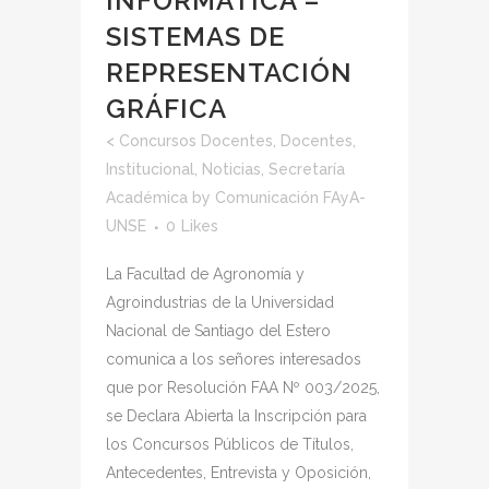
INFORMÁTICA –
SISTEMAS DE
REPRESENTACIÓN
GRÁFICA
<
Concursos Docentes
,
Docentes
,
Institucional
,
Noticias
,
Secretaría
Académica
by
Comunicación FAyA-
UNSE
0
Likes
La Facultad de Agronomía y
Agroindustrias de la Universidad
Nacional de Santiago del Estero
comunica a los señores interesados
que por Resolución FAA Nº 003/2025,
se Declara Abierta la Inscripción para
los Concursos Públicos de Títulos,
Antecedentes, Entrevista y Oposición,