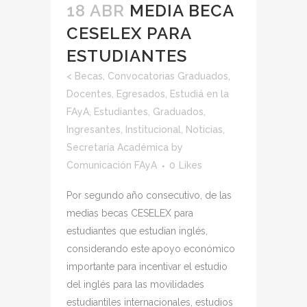
18 ABR
MEDIA BECA
CESELEX PARA
ESTUDIANTES
<
Becas
,
Convocatorias Graduados
,
Docentes
,
Egresados
,
Estudiá en la
FAyA
,
Estudiantes
,
Graduados
,
Ingresantes
,
Institucional
,
Noticias
,
Secretaría Académica
by
Comunicación FAyA
0
Likes
Por segundo año consecutivo, de las
medias becas CESELEX para
estudiantes que estudian inglés,
considerando este apoyo económico
importante para incentivar el estudio
del inglés para las movilidades
estudiantiles internacionales, estudios