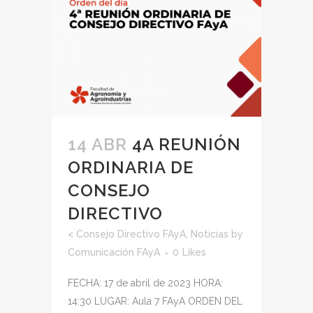
14 ABR
4A REUNIÓN
ORDINARIA DE
CONSEJO
DIRECTIVO
<
Consejo Directivo FAyA
,
Noticias
by
Comunicación FAyA
0
Likes
FECHA: 17 de abril de 2023 HORA:
14:30 LUGAR: Aula 7 FAyA ORDEN DEL