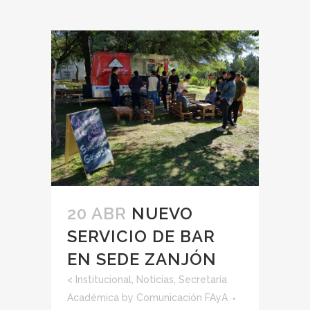
20 ABR
NUEVO
SERVICIO DE BAR
EN SEDE ZANJÓN
<
Institucional
,
Noticias
,
Secretaría
Académica
by
Comunicación FAyA